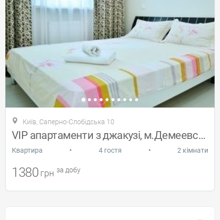
Київ, Саперно-Слобідська 10
VIP апартаменти з джакузі, м.Демеевская
•
•
Квартира
4 гостя
2 кімнати
1380
за добу
грн