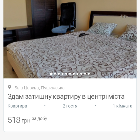
Біла Церква, Пушкінська
Здам затишну квартиру в центрі міста
•
•
Квартира
2 гостя
1 кімната
518
за добу
грн