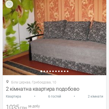
Біла Церква, Грибоєдова, 10
2 кімнатна квартира подобово
•
•
Квартира
6 гостей
2 кімнати
1035
за добу
грн