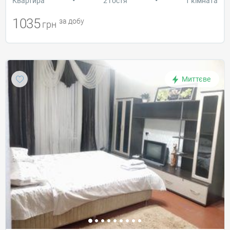
Квартира
2 гостя
1 кімната
1035
за добу
грн
Миттєве