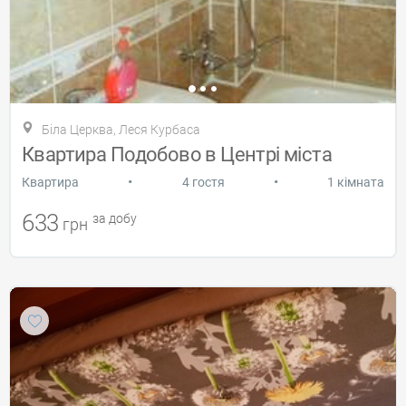
Біла Церква, Леся Курбаса
Квартира Подобово в Центрі міста
•
•
Квартира
4 гостя
1 кімната
633
за добу
грн