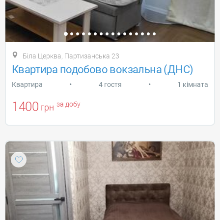
Біла Церква, Партизанська 23
Квартира подобово вокзальна (ДНС)
•
•
Квартира
4 гостя
1 кімната
1400
за добу
грн