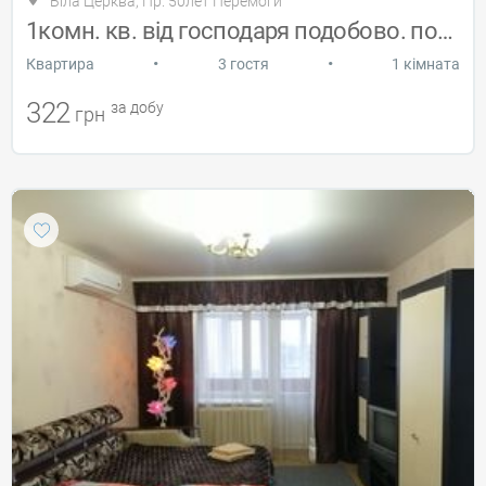
Біла Церква, Пр. 50лет Перемоги
1комн. кв. від господаря подобово. почас
•
•
Квартира
3 гостя
1 кімната
322
за добу
грн