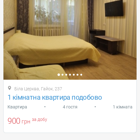
Біла Церква, Гайок, 237
1 кімнатна квартира подобово
•
•
Квартира
4 гостя
1 кімната
900
за добу
грн