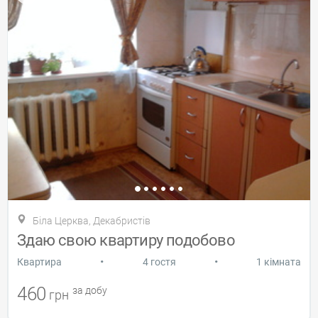
Біла Церква, Декабристів
Здаю свою квартиру подобово
•
•
Квартира
4 гостя
1 кімната
460
за добу
грн