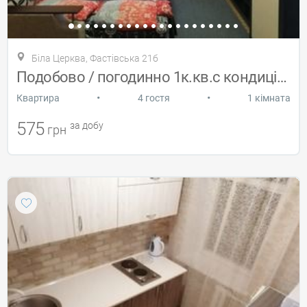
Біла Церква, Фастівська 21б
Подобово / погодинно 1к.кв.с кондиціонер
•
•
Квартира
4 гостя
1 кімната
575
за добу
грн