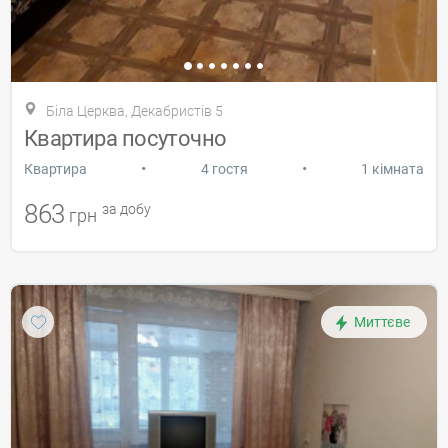
Біла Церква, Декабристів 5
Квартира посуточно
•
•
Квартира
4 гостя
1 кімната
863
за добу
грн
Миттєве