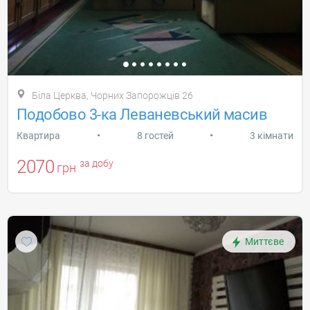
Біла Церква, Чорних Запорожців 26
Подобово 3-ка Леваневський масив
•
•
Квартира
8 гостей
3 кімнати
2070
за добу
грн
Миттєве