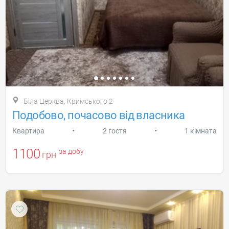
Біла Церква, Кримського 2
Подобово, почасово від власника
•
•
Квартира
2 гостя
1 кімната
1100
за добу
грн