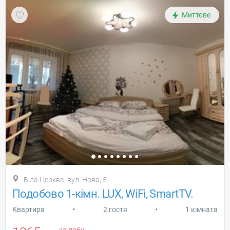
Миттєве
Біла Церква, вул. Нова, 5
Подобово 1-кімн. LUX, WiFi, SmartTV.
•
•
Квартира
2 гостя
1 кімната