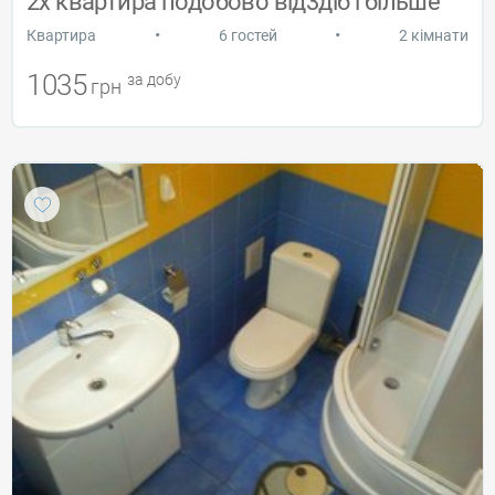
2х квартира подобово від3діб і більше
•
•
Квартира
6 гостей
2 кімнати
1035
за добу
грн