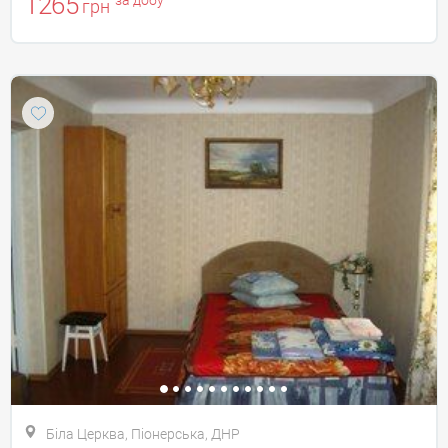
1265
за добу
грн
Біла Церква, Піонерська, ДНР