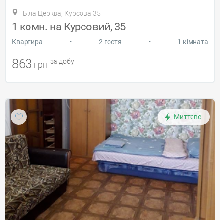
Біла Церква, ‌Курсова 35‌ ‌
1 комн. на Курсовий, 35
•
•
Квартира
2 гостя
1 кімната
863
за добу
грн
Миттєве