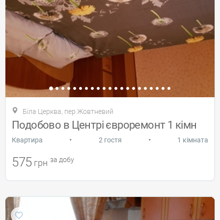
Біла Церква, пер Жовтневий
Подобово в Центрі євроремонт 1 кімн
•
•
Квартира
2 гостя
1 кімната
575
за добу
грн