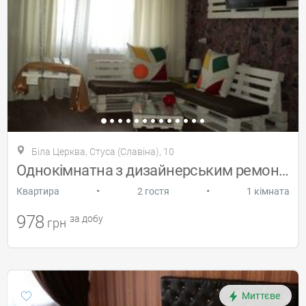
Біла Церква, Стуса (Славіна), 10
Однокімнатна з дизайнерським ремонтом
•
•
Квартира
2 гостя
1 кімната
978
за добу
грн
Миттєве