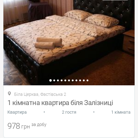
Біла Церква, Фастівська 2
1 кімнатна квартира біля Залізниці
•
•
Квартира
2 гостя
1 кімната
978
за добу
грн