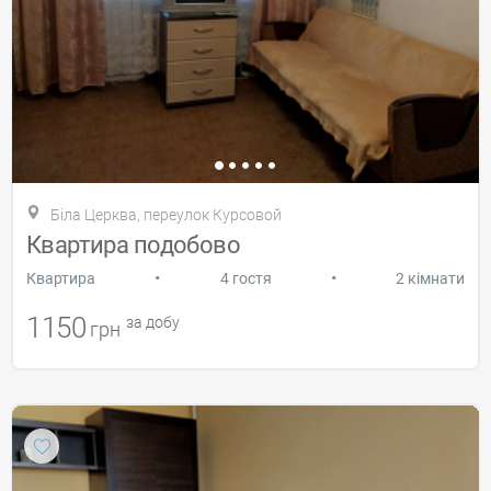
Біла Церква, переулок Курсовой
Квартира подобово
•
•
Квартира
4 гостя
2 кімнати
1150
за добу
грн