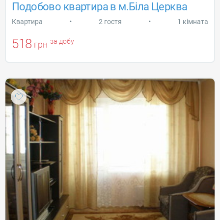
Подобово квартира в м.Біла Церква
•
•
Квартира
2 гостя
1 кімната
518
за добу
грн