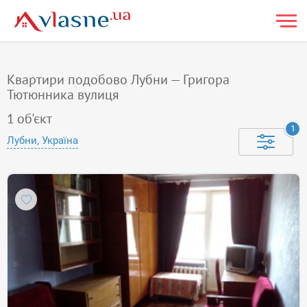
Квартири подобово Лубни — Григора
Тютюнника вулиця
1
об'єкт
1
Лубни, Україна