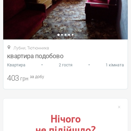
Лубни, Тютюнника
квартира подобово
•
•
Квартира
2 гостя
1 кімната
403
за добу
грн
Нічого
не підійшло?