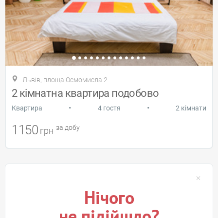
Львів, площа Осмомисла 2
2 кімнатна квартира подобово
•
•
Квартира
4 гостя
2 кімнати
1150
за добу
грн
Нічого
не підійшло?