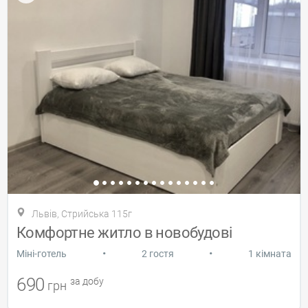
Львів, Стрийська 115г
Комфортне житло в новобудові
•
•
Міні-готель
2 гостя
1 кімната
690
за добу
грн