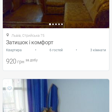
Львів, Стрийська 75
Затишок і комфорт
•
•
Квартира
6 гостей
3 кімнати
920
за добу
грн