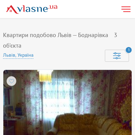
Квартири подобово Львів — Боднарiвка
3
об'єкта
1
Львів, Україна