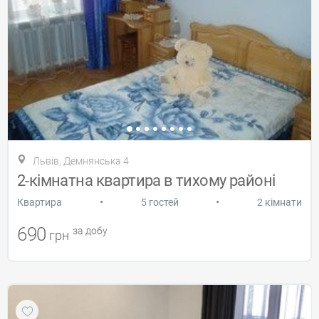
Львів, Демнянська 4
2-кімнатна квартира в тихому районі
•
•
Квартира
5 гостей
2 кімнати
690
за добу
грн