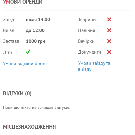
У
М
ОВИ ОРЕНДИ
Заїзд
після 14:00
Тварини
Виїзд
до 12:00
Паління
Застава
1000 грн
Вечірки
Документи
Діти
Умови заїзду та
Умови відміни броні
виїзду
В
І
ДГУКИ (
0
)
Поки що ніхто не залишав відгуків.
М
І
СЦЕЗНАХОДЖЕННЯ