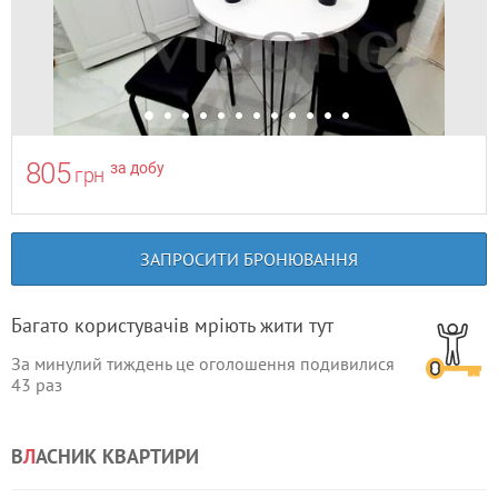
805
за добу
грн
ЗАПРОСИТИ БРОНЮВАННЯ
Багато користувачів мріють жити тут
За минулий тиждень це оголошення подивилися
43
раз
В
Л
АСНИК КВАРТИРИ