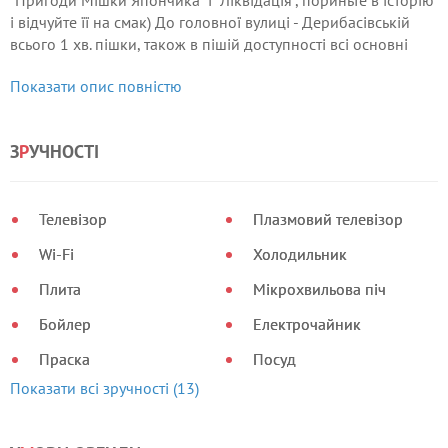
"Пригоди Мішки Япончика" і "Ліквідація", пориньте в історію
і відчуйте її на смак) До головної вулиці - Дерибасівській
всього 1 хв. пішки, також в пішій доступності всі основні
визначні пам'ятки міста: Приморський бульвар, Пам'ятник
Показати опис повністю
Дюку де Рішельє, Потьомкінські сходи, мор.
З
Р
УЧНОСТІ
Телевізор
Плазмовий телевізор
Wi-Fi
Холодильник
Плита
Мікрохвильова піч
Бойлер
Електрочайник
Праска
Посуд
Показати всі зручності (13)