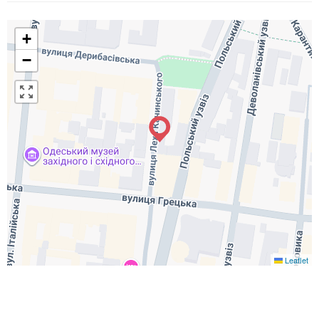
+
−
Leaflet