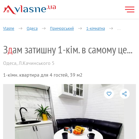
Vlasne
Одеса
Приморський
1-кімнатна
Здам затишн
З
д
ам затишну 1-кім. в самому центрі Одес
Одеса
,
Л.Качинського 5
1-кімн. квартира для 4 гостей, 39 м2