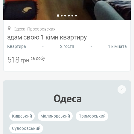
Одеса, Прохоровская
здам свою 1 кімн квартиру
•
•
Квартира
2 гостя
1 кімната
518
за добу
грн
Одеса
Київський
Малиновський
Приморський
Суворовський