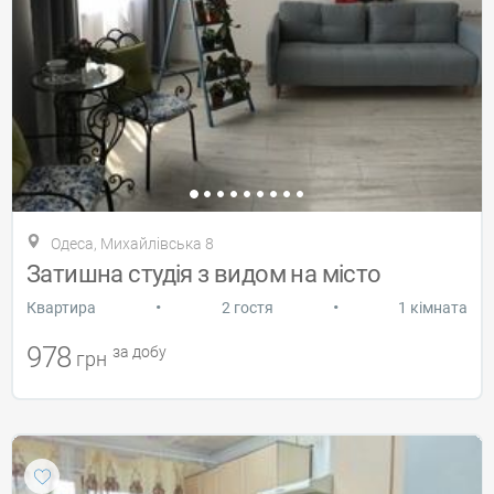
Одеса, Михайлівська 8
Затишна студія з видом на місто
•
•
Квартира
2 гостя
1 кімната
978
за добу
грн