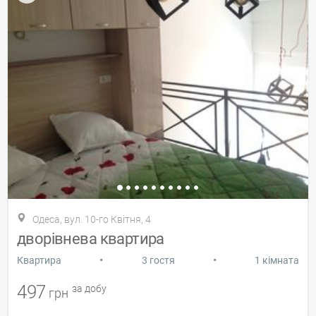
Одеса, вул. 10-го Квітня, 4
дворівнева квартира
•
•
Квартира
3 гостя
1 кімната
497
за добу
грн