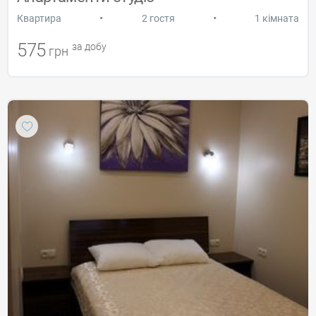
•
•
Квартира
2 гостя
1 кімната
575
за добу
грн