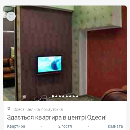
Одеса, Велика Арнаутська
Здається квартира в центрі Одеси!
•
•
Квартира
2 гостя
1 кімната