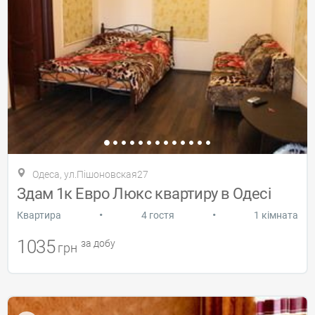
Одеса, ул.Пішоновская27
Здам 1к Евро Люкс квартиру в Одесі
•
•
Квартира
4 гостя
1 кімната
1035
за добу
грн