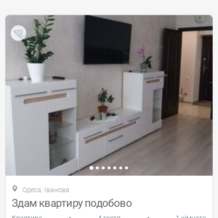
Одеса, Іванова
Здам квартиру подобово
•
•
Квартира
4 гостя
1 кімната