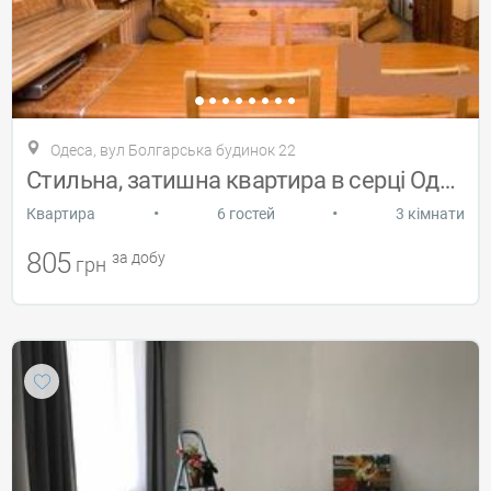
Одеса, вул Болгарська будинок 22
Стильна, затишна квартира в серці Одеси
•
•
Квартира
6 гостей
3 кімнати
805
за добу
грн