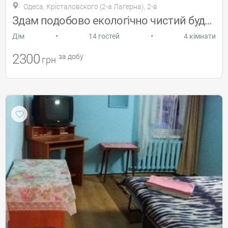
Одеса, Крісталовского (2-а Лагерна), 2-в
Здам подобово екологічно чистий будинок
•
•
Дiм
14 гостей
4 кімнати
2300
за добу
грн