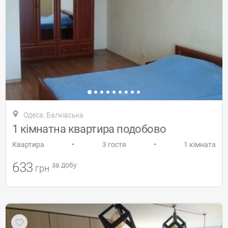
Одеса, Балківська
1 кімнатна квартира подобово
•
•
Квартира
3 гостя
1 кімната
633
за добу
грн