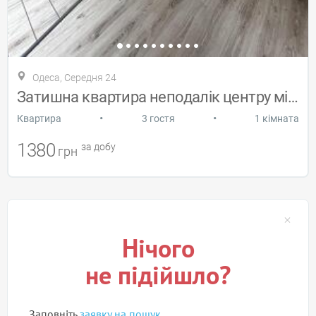
Одеса, Середня 24
Затишна квартира неподалік центру міста
•
•
Квартира
3 гостя
1 кімната
1380
за добу
грн
Нічого
не підійшло?
Заповніть
заявку на пошук
.