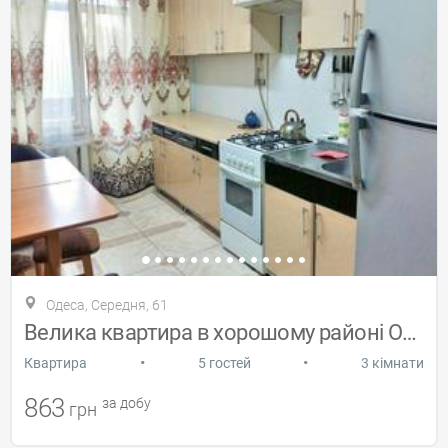
Одеса, Середня, 61
Велика квартира в хорошому районі Одеси
•
•
Квартира
5 гостей
3 кімнати
863
за добу
грн