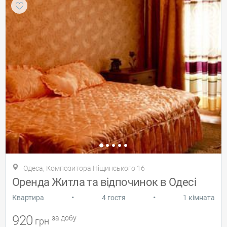
Одеса, Композитора Ніщинського 16
Оренда Житла та відпочинок в Одесі
•
•
Квартира
4 гостя
1 кімната
920
за добу
грн