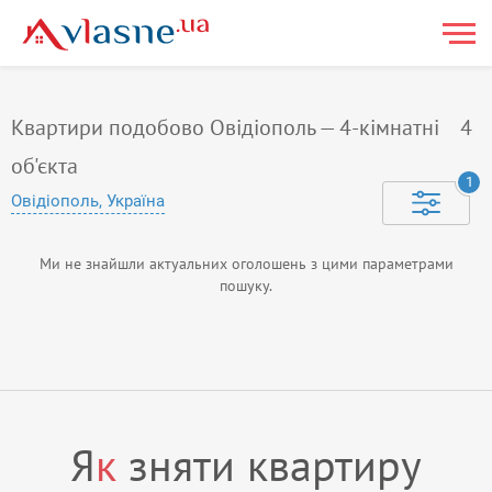
Квартири подобово Овідіополь — 4-кiмнатнi
4
об'єкта
1
Овідіополь, Україна
Ми не знайшли актуальних оголошень з цими параметрами
пошуку.
Я
к
зняти квартиру