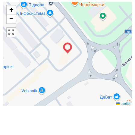
+
−
Leaflet