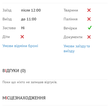
Заїзд
після 12:00
Тварини
Виїзд
до 11:00
Паління
Застава
Ні
Вечірки
Діти
Документи
Умови відміни броні
Умови заїзду та
виїзду
В
І
ДГУКИ (
0
)
Поки що ніхто не залишав відгуків.
М
І
СЦЕЗНАХОДЖЕННЯ