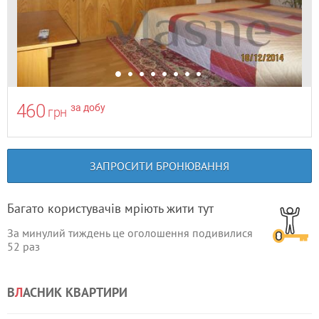
460
за добу
грн
ЗАПРОСИТИ БРОНЮВАННЯ
Багато користувачів мріють жити тут
За минулий тиждень це оголошення подивилися
52
раз
В
Л
АСНИК КВАРТИРИ