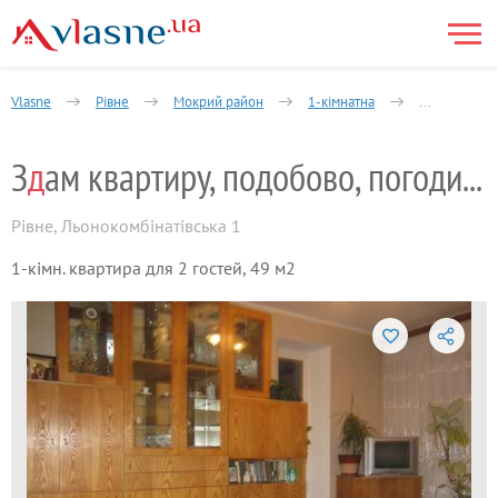
Vlasne
Рівне
Мокрий район
1-кімнатна
Гагаріна вул
З
д
ам квартиру, подобово, погодинно.
Рівне
,
Льонокомбінатівська 1
1-кімн. квартира для 2 гостей, 49 м2