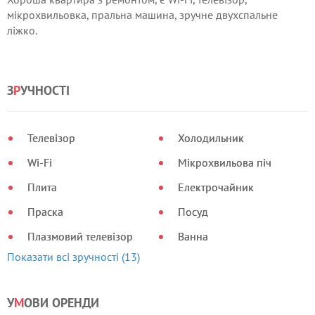
мікрохвильовка, пральна машина, зручне двухспальне
ліжко.
З
Р
УЧНОСТІ
Телевізор
Холодильник
Wi-Fi
Мікрохвильова піч
Плита
Електрочайник
Праска
Посуд
Плазмовий телевізор
Ванна
Показати всі зручності (13)
У
М
ОВИ ОРЕНДИ