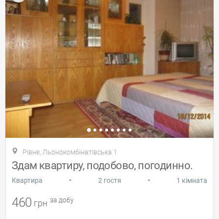
Рівне, Льонокомбінатівська 1
Здам квартиру, подобово, погодинно.
•
•
Квартира
2 гостя
1 кімната
460
за добу
грн