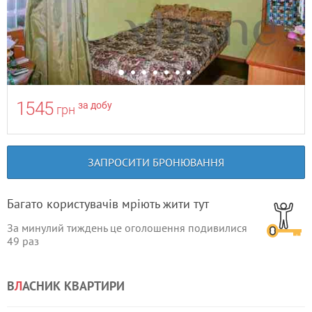
1545
за добу
грн
ЗАПРОСИТИ БРОНЮВАННЯ
Багато користувачів мріють жити тут
За минулий тиждень це оголошення подивилися
49
раз
В
Л
АСНИК КВАРТИРИ