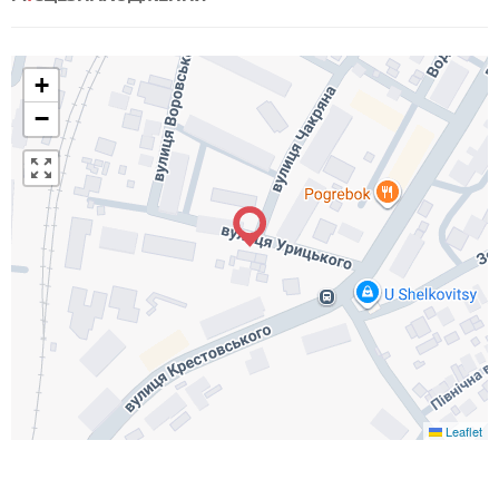
+
−
Leaflet