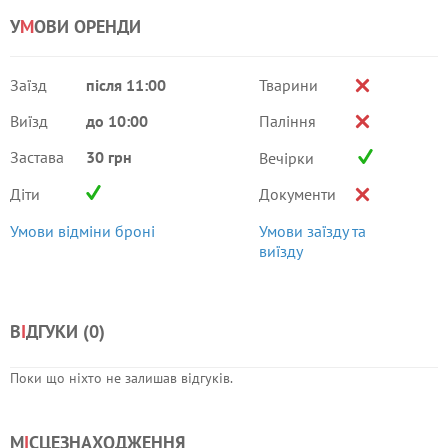
У
М
ОВИ ОРЕНДИ
Заїзд
після 11:00
Тварини
Виїзд
до 10:00
Паління
Застава
30 грн
Вечірки
Діти
Документи
Умови відміни броні
Умови заїзду та
виїзду
В
І
ДГУКИ (
0
)
Поки що ніхто не залишав відгуків.
М
І
СЦЕЗНАХОДЖЕННЯ