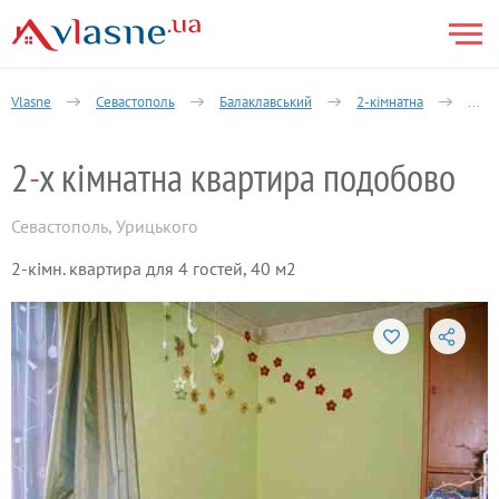
Vlasne
Севастополь
Балаклавський
2-кімнатна
Уріц
2
-
х кімнатна квартира подобово
Севастополь
,
Урицького
2-кімн. квартира для 4 гостей, 40 м2