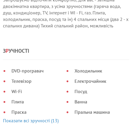
двокімнатна квартира, з усіма зручностями (гаряча вода,
душ, кондиціонер, TV, інтернет і WI - Fi, газ. Плита,
холодильник, праска, посуд та ін) 4 спальних місця (два 2 - х
спальних дивана) Тихий спальний район, можливість
паркування. Поруч всі необхідні магазини, ринок, зупинка
маршрутного транспорту. До моря дві зупинки або 7 хв.
пішки. Зустрінемо-привеземо.
З
Р
УЧНОСТІ
DVD-програвач
Холодильник
Телевізор
Електрочайник
Wi-Fi
Посуд
Плита
Ванна
Праска
Пральна машина
Показати всі зручності (13)