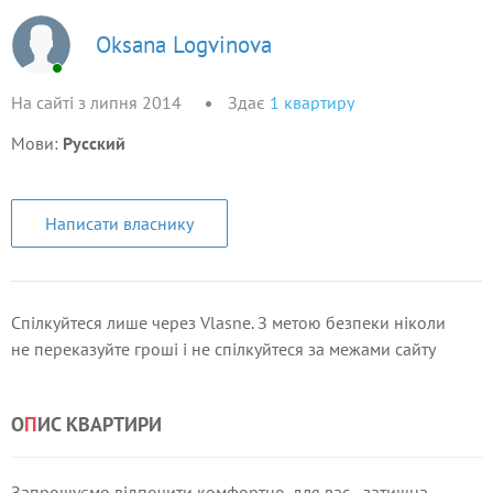
Oksana Logvinova
На сайті з липня 2014
Здає
1
квартиру
Мови:
Русский
Написати власнику
Спілкуйтеся лише через Vlasne. З метою безпеки ніколи
не переказуйте гроші і не спілкуйтеся за межами сайту
О
П
ИС КВАРТИРИ
Запрошуємо відпочити комфортно, для вас - затишна