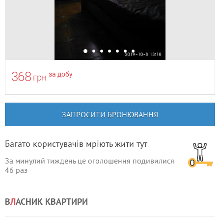
368
за добу
грн
ЗАПРОСИТИ БРОНЮВАННЯ
Багато користувачів мріють жити тут
За минулий тиждень це оголошення подивилися
46
раз
В
Л
АСНИК КВАРТИРИ