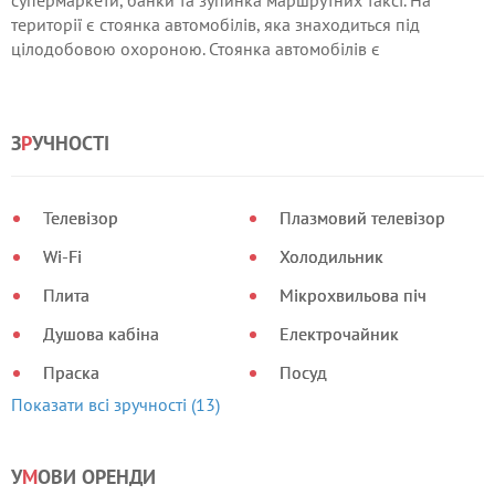
супермаркети, банки та зупинка маршрутних таксі. На
території є стоянка автомобілів, яка знаходиться під
цілодобовою охороною. Стоянка автомобілів є
безкоштовною. Також на території комплексу є мийка для
авто.
З
Р
УЧНОСТІ
Телевізор
Плазмовий телевізор
Wi-Fi
Холодильник
Плита
Мікрохвильова піч
Душова кабіна
Електрочайник
Праска
Посуд
Показати всі зручності (13)
У
М
ОВИ ОРЕНДИ