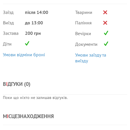
Заїзд
після 14:00
Тварини
Виїзд
до 13:00
Паління
Застава
200 грн
Вечірки
Діти
Документи
Умови відміни броні
Умови заїзду та
виїзду
В
І
ДГУКИ (
0
)
Поки що ніхто не залишав відгуків.
М
І
СЦЕЗНАХОДЖЕННЯ