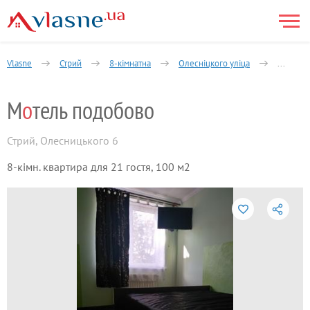
Vlasne
Стрий
8-кімнатна
Олесніцкого уліца
Мотель 
М
о
тель подобово
Стрий
,
Олесницького 6
8-кімн. квартира для 21 гостя, 100 м2