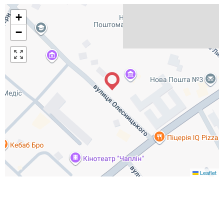
+
−
Leaflet