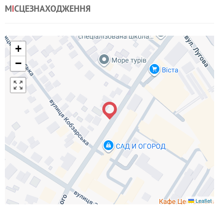
М
І
СЦЕЗНАХОДЖЕННЯ
+
−
Leaflet