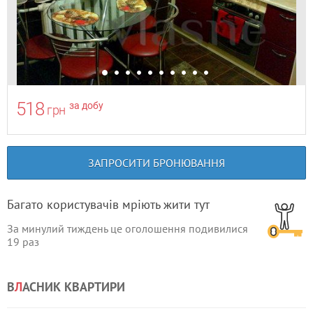
518
за добу
грн
ЗАПРОСИТИ БРОНЮВАННЯ
Багато користувачів мріють жити тут
За минулий тиждень це оголошення подивилися
19
раз
В
Л
АСНИК КВАРТИРИ