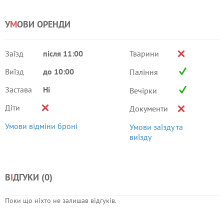
У
М
ОВИ ОРЕНДИ
Заїзд
після 11:00
Тварини
Виїзд
до 10:00
Паління
Застава
Ні
Вечірки
Діти
Документи
Умови відміни броні
Умови заїзду та
виїзду
В
І
ДГУКИ (
0
)
Поки що ніхто не залишав відгуків.