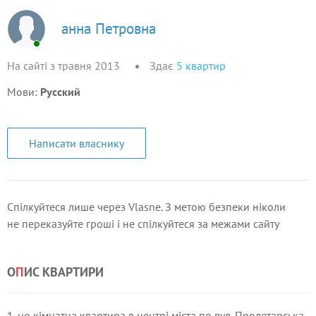
анна Петровна
На сайті з травня 2013
Здає
5
квартир
Мови:
Русский
Написати власнику
Спілкуйтеся лише через Vlasne. З метою безпеки ніколи
не переказуйте гроші і не спілкуйтеся за межами сайту
О
П
ИС КВАРТИРИ
1-но кімнатна квартира в центрі міста по вул. Пролетарська,