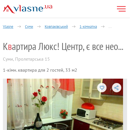
Vlasne
Суми
Ковпаківський
1-кімнатна
Пролетарськ
К
в
артира Люкс! Центр, є все необхідне
Суми
,
Пролетарська 15
1-кімн. квартира для 2 гостей, 33 м2