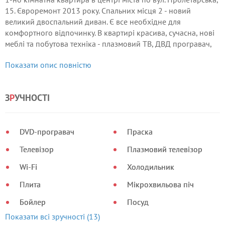
15. Євроремонт 2013 року. Спальних місця 2 - новий
великий двоспальний диван. Є все необхідне для
комфортного відпочинку. В квартирі красива, сучасна, нові
меблі та побутова техніка - плазмовий ТВ, ДВД програвач,
фен, праску (прасувальна дошка), двокамерний
Показати опис повністю
холодильник, СВЧ піч, пральна машинка.
З
Р
УЧНОСТІ
DVD-програвач
Праска
Телевізор
Плазмовий телевізор
Wi-Fi
Холодильник
Плита
Мікрохвильова піч
Бойлер
Посуд
Показати всі зручності (13)