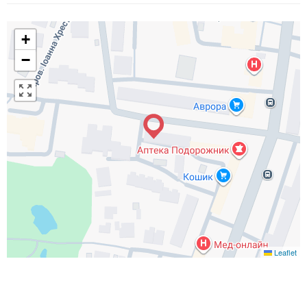
+
−
Leaflet