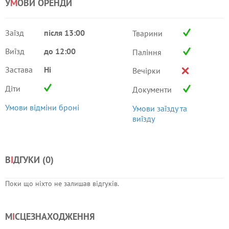
У
М
ОВИ ОРЕНДИ
Заїзд
після 13:00
Тварини
Виїзд
до 12:00
Паління
Застава
Ні
Вечірки
Діти
Документи
Умови відміни броні
Умови заїзду та
виїзду
В
І
ДГУКИ (
0
)
Поки що ніхто не залишав відгуків.
М
І
СЦЕЗНАХОДЖЕННЯ