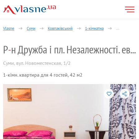
Vlasne
Суми
Ковпаківський
1-кімнатна
Газети Правд
Р
-
н Дружба і пл. Незалежності. еврорем
Суми
,
вул. Новоместенская, 1/2
1-кімн. квартира для 4 гостей, 42 м2