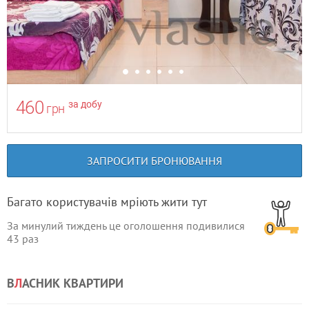
460
за добу
грн
ЗАПРОСИТИ БРОНЮВАННЯ
Багато користувачів мріють жити тут
За минулий тиждень це оголошення подивилися
43
раз
В
Л
АСНИК КВАРТИРИ