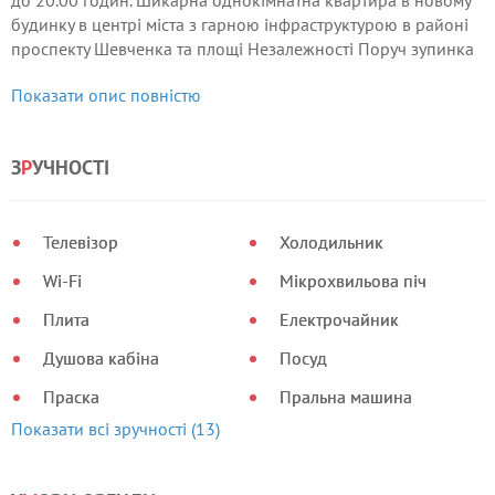
до 20.00 годин. Шикарна однокімнатна квартира в новому
будинку в центрі міста з гарною інфраструктурою в районі
проспекту Шевченка та площі Незалежності Поруч зупинка
маршрутного транспорту, автостоянка, кафе, ресторан,
Показати опис повністю
супермаркет.
З
Р
УЧНОСТІ
Телевізор
Холодильник
Wi-Fi
Мікрохвильова піч
Плита
Електрочайник
Душова кабіна
Посуд
Праска
Пральна машина
Показати всі зручності (13)