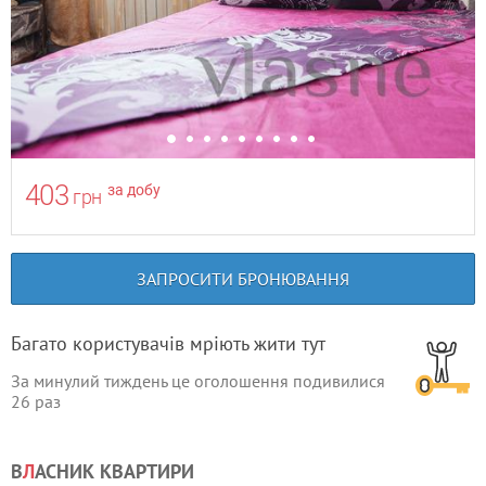
403
за добу
грн
ЗАПРОСИТИ БРОНЮВАННЯ
Багато користувачів мріють жити тут
За минулий тиждень це оголошення подивилися
26
раз
В
Л
АСНИК КВАРТИРИ