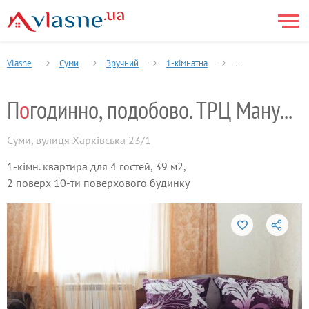
Vlasne
Суми
Зручний
1-кімнатна
Харківська вулиця
П
о
годинно, подобово. ТРЦ Мануфактура
Суми
,
вулиця Харківська 23/1
1-кімн. квартира для 4 гостей, 39 м2,
2 поверх 10-ти поверхового будинку