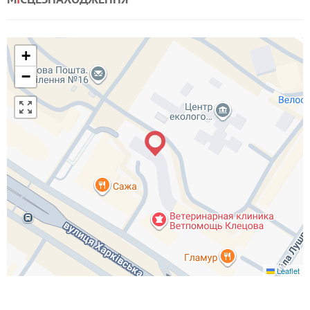
+
−
Leaflet