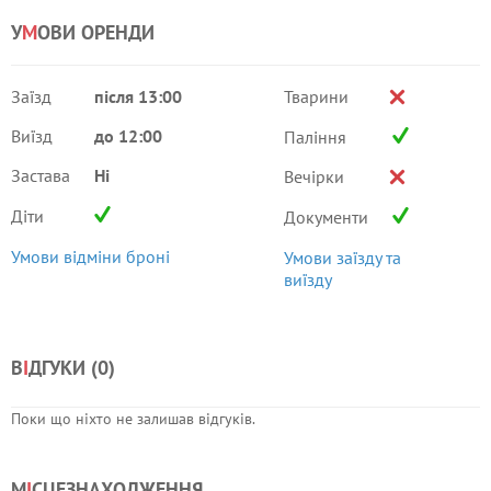
У
М
ОВИ ОРЕНДИ
Заїзд
після 13:00
Тварини
Виїзд
до 12:00
Паління
Застава
Ні
Вечірки
Діти
Документи
Умови відміни броні
Умови заїзду та
виїзду
В
І
ДГУКИ (
0
)
Поки що ніхто не залишав відгуків.
М
І
СЦЕЗНАХОДЖЕННЯ