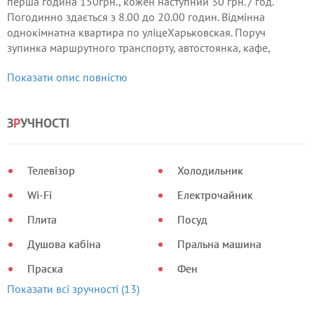
перша година 150грн., кожен наступний 30 грн. / год.
Погодинно здається з 8.00 до 20.00 годин. Відмінна
однокімнатна квартира по уліцеХарьковская. Поруч
зупинка маршрутного транспорту, автостоянка, кафе,
ресторан, супермаркет. Поруч з будинком ТРЦ
Показати опис повністю
Мануфактура, ТЦ Лавина.
З
Р
УЧНОСТІ
Телевізор
Холодильник
Wi-Fi
Електрочайник
Плита
Посуд
Душова кабіна
Пральна машина
Праска
Фен
Показати всі зручності (13)