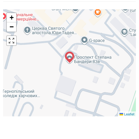
+
−
Leaflet