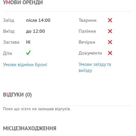
У
М
ОВИ ОРЕНДИ
Заїзд
після 14:00
Тварини
Виїзд
до 12:00
Паління
Застава
Ні
Вечірки
Документи
Діти
Умови заїзду та
Умови відміни броні
виїзду
В
І
ДГУКИ (
0
)
Поки що ніхто не залишав відгуків.
М
І
СЦЕЗНАХОДЖЕННЯ