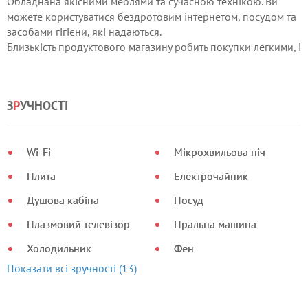
Обладнана якісними меблями та сучасною технікою. Ви
можете користуватися бездротовим інтернетом, посудом та
засобами гігієни, які надаються.
Близькість продуктового магазину робить покупки легкими, і
ви не будете блукати.
Поруч розташована затишна кав'ярня. Великий парк
недалеко від квартири дозволить вам насолоджуватися
З
Р
УЧНОСТІ
прогулянками на свіжому повітрі. Приємного перебування!
Wi-Fi
Мікрохвильова піч
Плита
Електрочайник
Душова кабіна
Посуд
Плазмовий телевізор
Пральна машина
Холодильник
Фен
Показати всі зручності (13)