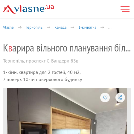
Vlasne
Тернопіль
Канада
1-кімнатна
Кварира вільно
К
в
арира вільного планування біля парку
Тернопіль
,
проспект С. Бандери 83в
1-кімн. квартира для 2 гостей, 40 м2,
7 поверх 10-ти поверхового будинку