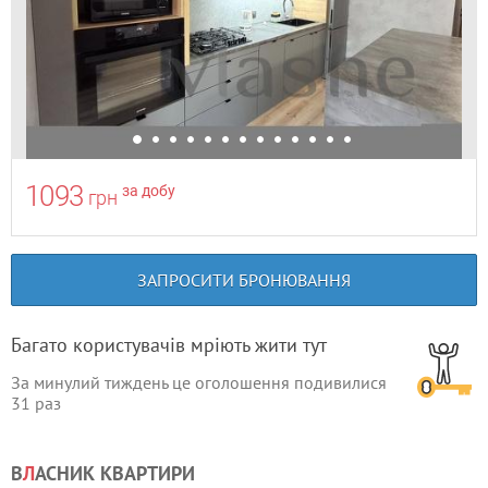
1093
за добу
грн
ЗАПРОСИТИ БРОНЮВАННЯ
Багато користувачів мріють жити тут
За минулий тиждень це оголошення подивилися
31
раз
В
Л
АСНИК КВАРТИРИ