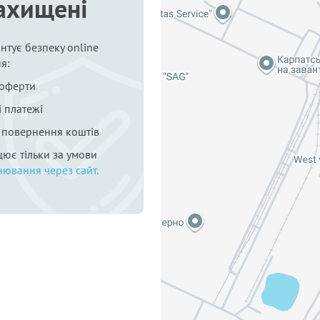
ахищені
нтує безпеку online
я:
 оферти
 платежі
я повернення коштів
цює тільки за умови
нювання через сайт.