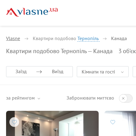
Vlasne
Квартири подобово
Тернопіль
Канада
Квартири подобово Тернопіль — Канада
3
об'є
Заїзд
Виїзд
Кімнати та гості
за рейтингом
Забронювати миттєво