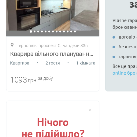
з
Vlasne гара
бронюванн
договір
Тернопіль, проспект С. Бандери 83в
безпечні
Кварира вільного планування біля парку
гаранті
•
•
Квартира
2 гостя
1 кімната
Все це пра
online бро
1093
за добу
грн
Нічого
не підійшло?