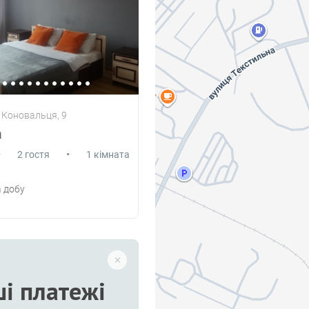
, Коновальця, 9
а
•
•
2 гостя
1 кімната
 добу
і платежі