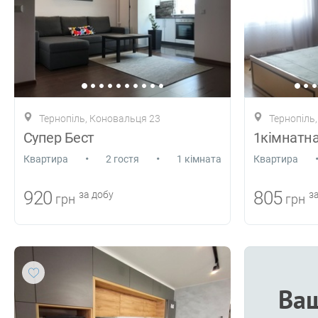
Тернопіль, Коновальця 23
Тернопіль
Супер Бест
1кімнатн
•
•
Квартира
2 гостя
1 кімната
Квартира
920
805
за добу
за
грн
грн
Ваш