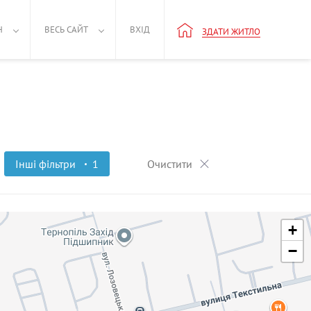
Н
ВЕСЬ САЙТ
ВХІД
ЗДАТИ ЖИТЛО
Інші фільтри
1
Очистити
+
−