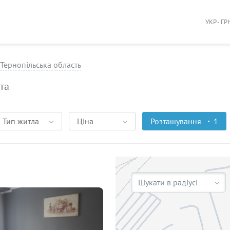
УКР - ГР
Тернопільська область
кта
Тип житла
Ціна
Розташування
1
Шукати в радіусі