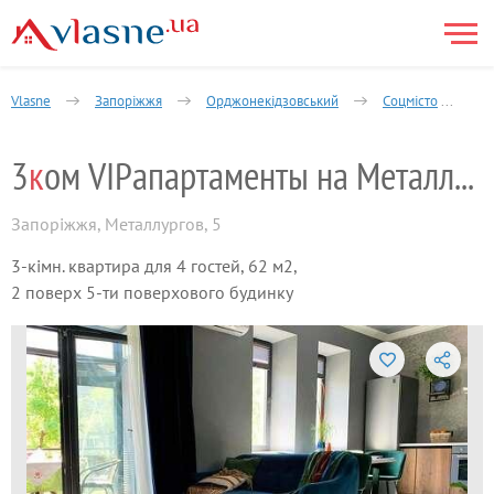
Vlasne
Запоріжжя
Орджонекідзовський
Соцмісто
3
3
к
ом VIPапартаменты на Металлургов
Запоріжжя
,
Металлургов, 5
3-кімн. квартира для 4 гостей, 62 м2,
2 поверх 5-ти поверхового будинку