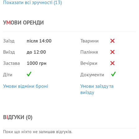
Показати всі зручності (13)
У
М
ОВИ ОРЕНДИ
Заїзд
після 14:00
Тварини
Виїзд
до 12:00
Паління
Застава
1000 грн
Вечірки
Діти
Документи
Умови відміни броні
Умови заїзду та
виїзду
В
І
ДГУКИ (
0
)
Поки що ніхто не залишав відгуків.