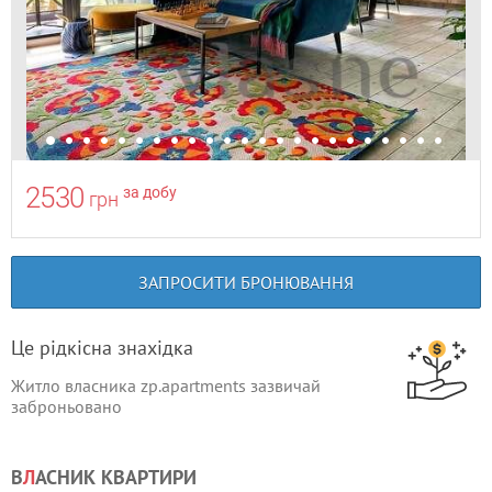
2530
за добу
грн
ЗАПРОСИТИ БРОНЮВАННЯ
Це рідкісна знахідка
Житло власника zp.apartments зазвичай
заброньовано
В
Л
АСНИК КВАРТИРИ