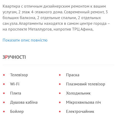
Квартира с отличным дизайнерским ремонтом к вашим
услугам, 2 этаж 4-этажного дома. Современный ремонт, 3
больших балкона, 2 отдельные спальни, 2 отдельных
сан.узла. Апартаменты находятся в самом центре города –
на проспекте Металлургов, напротив ТРЦ Афина,
неподалеку от проспекта Соборный, остановка
Показати опис повністю
Металлургов.
З
Р
УЧНОСТІ
Телевізор
Праска
Wi-Fi
Плазмовий телевізор
Плита
Холодильник
Душова кабіна
Мікрохвильова піч
Бойлер
Електрочайник