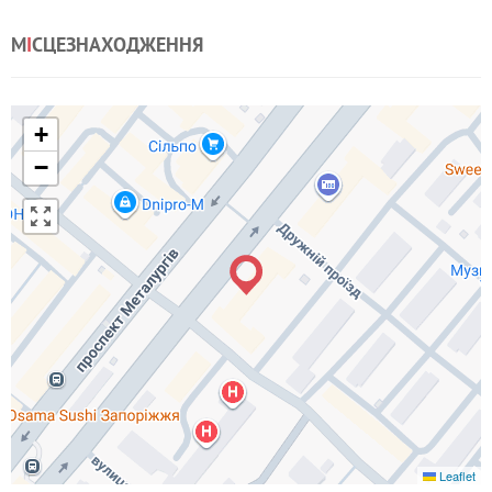
М
І
СЦЕЗНАХОДЖЕННЯ
+
−
Leaflet