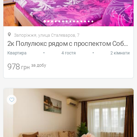
Запоріжжя, улица Сталеваров, 7
2к Полулюкс рядом с проспектом Соборным
•
•
Квартира
4 гостя
2 кімнати
978
за добу
грн