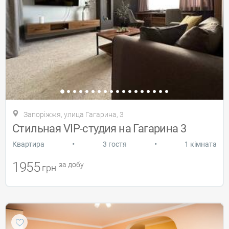
Запоріжжя, улица Гагарина, 3
Стильная VIP-студия на Гагарина 3
•
•
Квартира
3 гостя
1 кімната
1955
за добу
грн