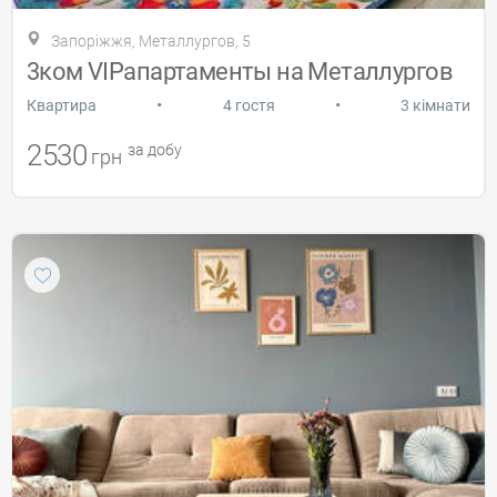
Запоріжжя, Металлургов, 5
3ком VIPапартаменты на Металлургов
•
•
Квартира
4 гостя
3 кімнати
2530
за добу
грн