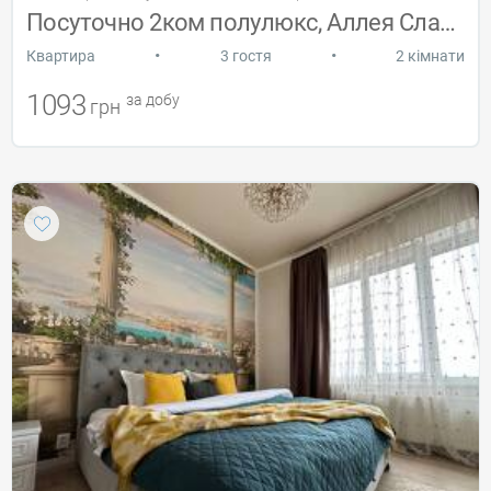
Посуточно 2ком полулюкс, Аллея Славы
•
•
Квартира
3 гостя
2 кімнати
1093
за добу
грн