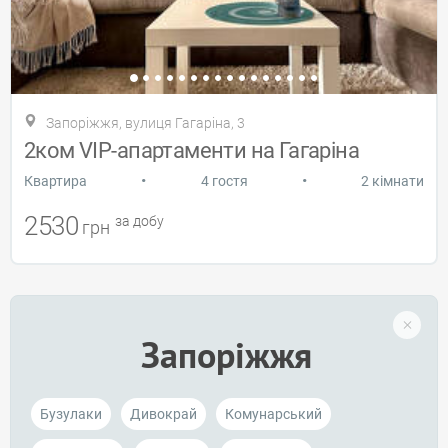
Запоріжжя, вулиця Гагаріна, 3
2ком VIP-апартаменти на Гагаріна
•
•
Квартира
4 гостя
2 кімнати
2530
за добу
грн
Запоріжжя
Бузулаки
Дивокрай
Комунарський