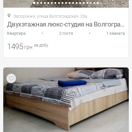
Запоріжжя, улица Волгоградская, 26а
Двухэтажная люкс-студия на Волгоградской
•
•
Квартира
2 гостя
1 кімната
1495
за добу
грн