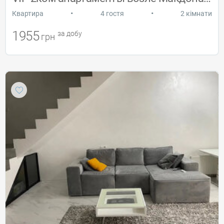
•
•
Квартира
4 гостя
2 кімнати
1955
за добу
грн