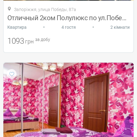
Запоріжжя, улица Победы, 87а
Отличный 2ком Полулюкс по ул.Победы,87а
•
•
Квартира
4 гостя
2 кімнати
1093
за добу
грн