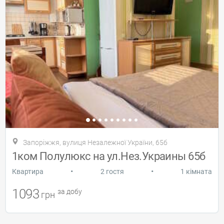
Запоріжжя, вулиця Незалежної України, 65б
1ком Полулюкс на ул.Нез.Украины 65б
•
•
Квартира
2 гостя
1 кімната
1093
за добу
грн