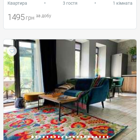
•
•
Квартира
3 гостя
1 кімната
1495
за добу
грн