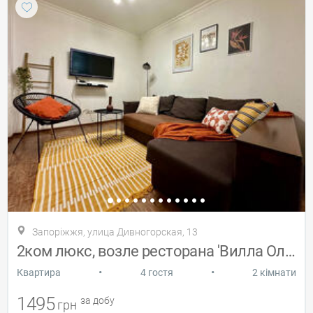
Запоріжжя, улица Дивногорская, 13
2ком люкс, возле ресторана 'Вилла Олива'
•
•
Квартира
4 гостя
2 кімнати
1495
за добу
грн