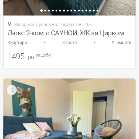
Запоріжжя, улица Волгоградская, 26а
Люкс 2-ком, с САУНОЙ, ЖК за Цирком
•
•
Квартира
3 гостя
2 кімнати
1495
за добу
грн