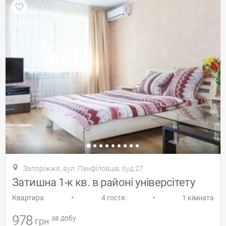
Запоріжжя, вул. Панфіловців, буд.27
Затишна 1-к кв. в районі універсітету
•
•
Квартира
4 гостя
1 кімната
978
за добу
грн