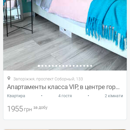
Запоріжжя, проспект Соборный, 133
Апартаменты класса VIP, в центре города
•
•
Квартира
4 гостя
2 кімнати
1955
за добу
грн