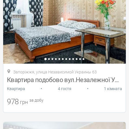
Запоріжжя, улица Независимой Украины 63
Квартира подобово вул.Незалежної України
•
•
Квартира
4 гостя
1 кімната
978
за добу
грн