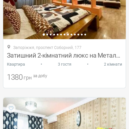
Запоріжжя, проспект Соборний, 177
Затишний 2-кімнатний люкс на Металургів
•
•
Квартира
3 гостя
2 кімнати
1380
за добу
грн