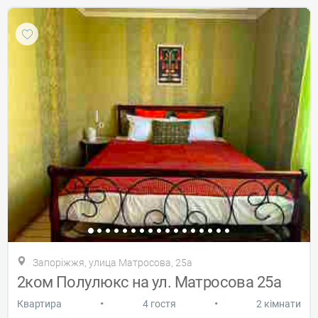
Запоріжжя, улица Матросова, 25а
2ком Полулюкс на ул. Матросова 25а
•
•
Квартира
4 гостя
2 кімнати