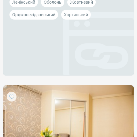
Ленінський
Оболонь
Жовтневий
Орджонекідзовський
Хортицький