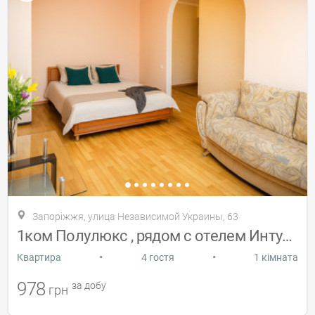
Запоріжжя, улица Независимой Украины, 63
1ком Полулюкс , рядом с отелем Интурист
•
•
Квартира
4 гостя
1 кімната
978
за добу
грн