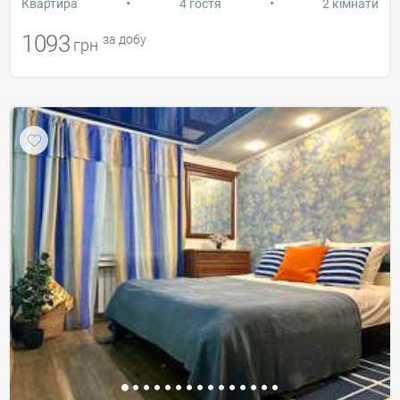
•
•
Квартира
4 гостя
2 кімнати
1093
за добу
грн