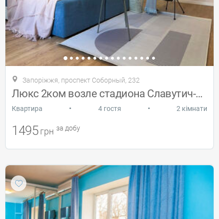
Запоріжжя, проспект Соборный, 232
Люкс 2ком возле стадиона Славутич-Арена
•
•
Квартира
4 гостя
2 кімнати
1495
за добу
грн