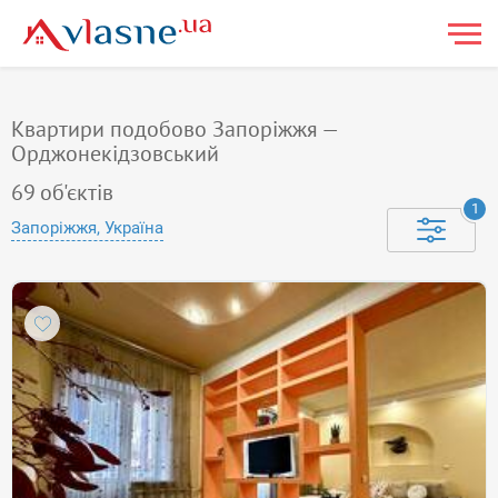
Квартири подобово Запоріжжя —
Орджонекідзовський
69
об'єктів
1
Запоріжжя, Україна