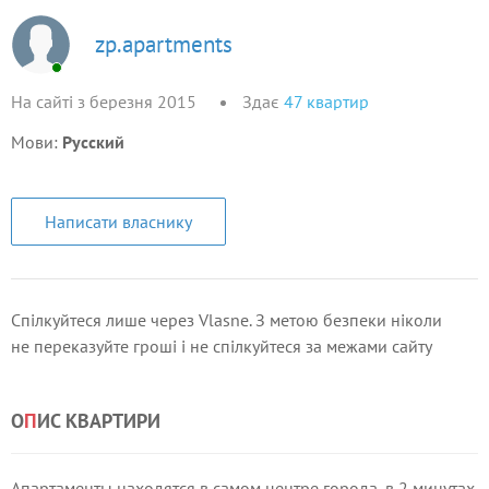
zp.apartments
На сайті з березня 2015
Здає
47
квартир
Мови:
Русский
Написати власнику
Спілкуйтеся лише через Vlasne. З метою безпеки ніколи
не переказуйте гроші і не спілкуйтеся за межами сайту
О
П
ИС КВАРТИРИ
Апартаменты находятся в самом центре города, в 2 минутах