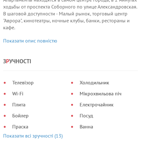
ходьбы от проспекта Соборного по улице Александровская.
В шаговой доступности - Малый рынок, торговый центр
"Аврора", кинотеатры, ночные клубы, банки, рестораны и
кафе.
В квартире есть комфортабельная мебель, современная
Показати опис повністю
бытовая техника, интернет (Wi-Fi).
З
Р
УЧНОСТІ
Телевізор
Холодильник
Wi-Fi
Мікрохвильова піч
Плита
Електрочайник
Бойлер
Посуд
Праска
Ванна
Показати всі зручності (13)