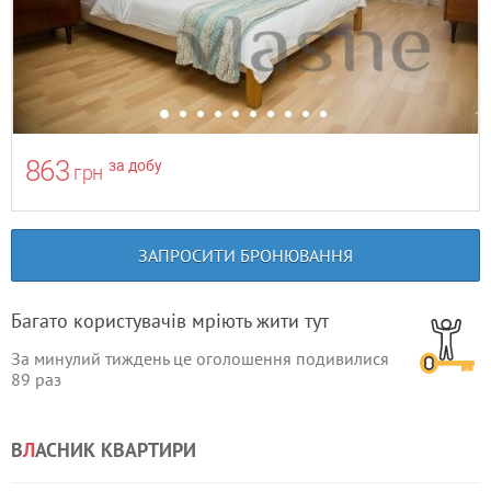
863
за добу
грн
ЗАПРОСИТИ БРОНЮВАННЯ
Багато користувачів мріють жити тут
За минулий тиждень це оголошення подивилися
89
раз
В
Л
АСНИК КВАРТИРИ