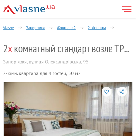
Vlasne
Запоріжжя
Жовтневий
2-кімнатна
2х комнат
2
х
комнатный стандарт возле ТРЦ Аврора
Запоріжжя
,
вулиця Олександрівська, 95
2-кімн. квартира для 4 гостей, 50 м2