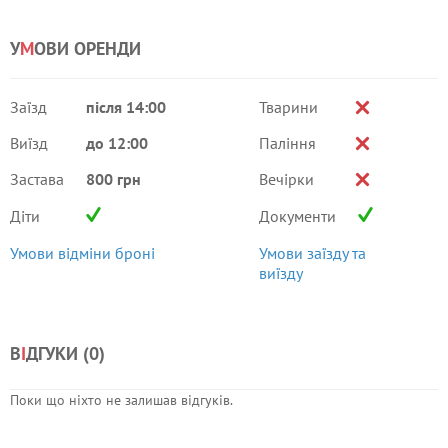
У
М
ОВИ ОРЕНДИ
Заїзд
після 14:00
Тварини
Виїзд
до 12:00
Паління
Застава
800 грн
Вечірки
Діти
Документи
Умови відміни броні
Умови заїзду та
виїзду
В
І
ДГУКИ (
0
)
Поки що ніхто не залишав відгуків.