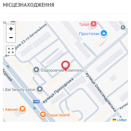
М
І
СЦЕЗНАХОДЖЕННЯ
+
−
Leaflet