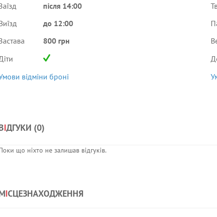
Заїзд
після 14:00
Т
Виїзд
до 12:00
П
Застава
800 грн
В
Діти
Д
Умови відміни броні
У
В
І
ДГУКИ (
0
)
Поки що ніхто не залишав відгуків.
М
І
СЦЕЗНАХОДЖЕННЯ