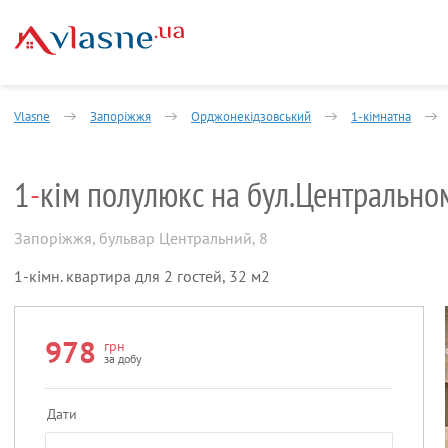
Vlasne
Запоріжжя
Орджонекідзовський
1-кімнатна
1
-
кім полулюкс на бул.Центрально
Запоріжжя
,
бульвар Центральний, 8
1-кімн. квартира для 2 гостей, 32 м2
978
грн
за добу
Дати