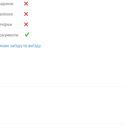
варини
аління
ечірки
окументи
мови заїзду та виїзду