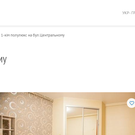
УКР - Г
1-кім полулюкс на бул.Центральному
му