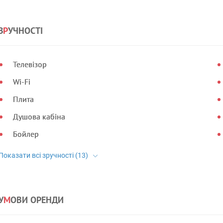
З
Р
УЧНОСТІ
Телевізор
Wi-Fi
Плита
Душова кабіна
Бойлер
У
М
ОВИ ОРЕНДИ