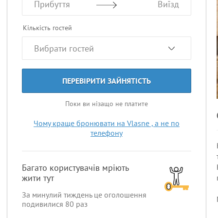
Прибуття
Виїзд
Кількість гостей
ПЕРЕВІРИТИ ЗАЙНЯТІСТЬ
Поки ви нізащо не платите
Чому краще бронювати на Vlasne , а не по
телефону
Багато користувачів мріють
жити тут
За минулий тиждень це оголошення
подивилися
80
раз