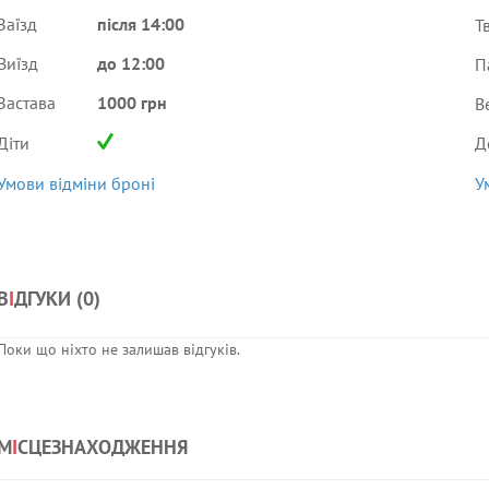
Заїзд
після 14:00
Т
Виїзд
до 12:00
П
Застава
1000 грн
В
Діти
Д
Умови відміни броні
У
В
І
ДГУКИ (
0
)
Поки що ніхто не залишав відгуків.
М
І
СЦЕЗНАХОДЖЕННЯ