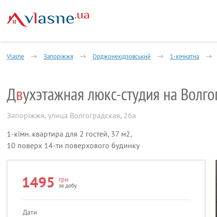
Vlasne
Запоріжжя
Орджонекідзовський
1-кімнатна
Д
в
ухэтажная люкс-студия на Волго
Запоріжжя
,
улица Волгоградская, 26а
1-кімн. квартира для 2 гостей, 37 м2,
10 поверх 14-ти поверхового будинку
1495
грн
за добу
Дати