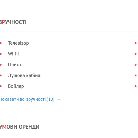
З
Р
УЧНОСТІ
Телевізор
Wi-Fi
Плита
Душова кабіна
Бойлер
У
М
ОВИ ОРЕНДИ