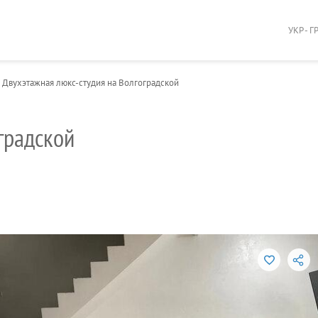
УКР - Г
Двухэтажная люкс-студия на Волгоградской
градской