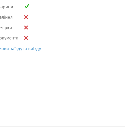
варини
аління
ечірки
окументи
мови заїзду та виїзду