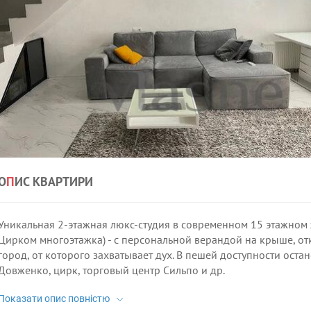
О
П
ИС КВАРТИРИ
Уникальная 2-этажная люкс-студия в современном 15 этажном 
Цирком многоэтажка) - с персональной верандой на крыше, о
город, от которого захватывает дух. В пешей доступности ост
Довженко, цирк, торговый центр Сильпо и др.