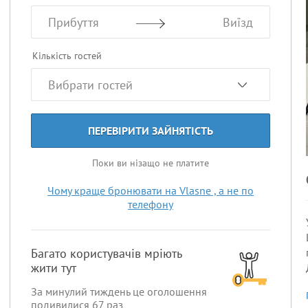
Прибуття
Виїзд
Кількість гостей
ПЕРЕВІРИТИ ЗАЙНЯТІСТЬ
Поки ви нізащо не платите
Чому краще бронювати на Vlasne , а не по
телефону
Багато користувачів мріють
жити тут
За минулий тиждень це оголошення
подивилися
67
раз