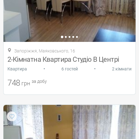
Запоріжжя, Маяковського, 16
2-Кімнатна Квартира Студіо В Центрі
•
•
Квартира
6 гостей
2 кімнати
748
за добу
грн