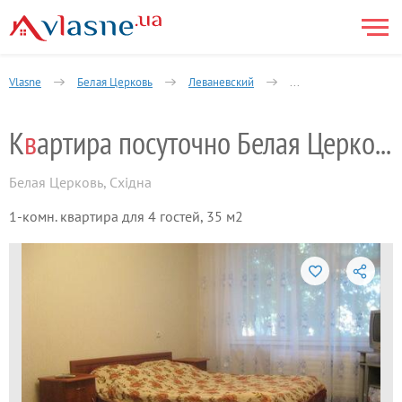
Vlasne
Белая Церковь
Леваневский
Роток (массив Леване
К
в
артира посуточно Белая Церковь
Белая Церковь
,
Східна
1-комн. квартира для 4 гостей, 35 м2