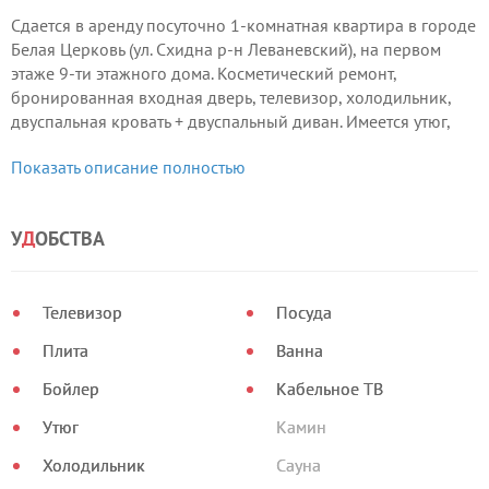
Сдается в аренду посуточно 1-комнатная квартира в городе
Белая Церковь (ул. Схидна р-н Леваневский), на первом
этаже 9-ти этажного дома. Косметический ремонт,
бронированная входная дверь, телевизор, холодильник,
двуспальная кровать + двуспальный диван. Имеется утюг,
чайник, чистая постель и полотенца, посуда, горячая вода.
Показать описание полностью
У
Д
ОБСТВА
Телевизор
Посуда
Плита
Ванна
Бойлер
Кабельное ТВ
Утюг
Камин
Холодильник
Сауна