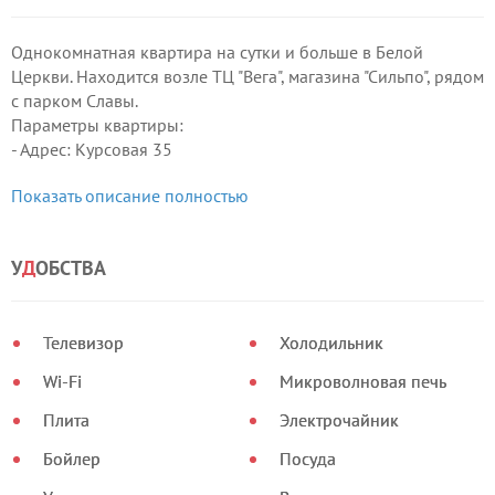
Однокомнатная квартира на сутки и больше в Белой
Церкви. Находится возле ТЦ "Вега", магазина "Сильпо", рядом
с парком Славы.
Параметры квартиры:
- Адрес: Курсовая 35
- Местоположение: Возле парка Славы. Центр 5 мин. Рядом
Показать описание полностью
вокзал 10 мин., "Сильпо" и ТЦ "Вега" 1 мин, речка 15 мин.,
все пешком.
У
Д
ОБСТВА
Телевизор
Холодильник
Wi-Fi
Микроволновая печь
Плита
Электрочайник
Бойлер
Посуда