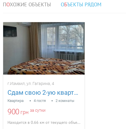
П
О
ХОЖИЕ ОБЪЕКТЫ
О
Б
ЪЕКТЫ РЯДОМ
г.Измаил, ул. Гагарина, 4
Сдам свою 2-ую квартиру после ремонта
Квартира
4 гостя
2 комнаты
900
за сутки
грн
Находится в 0.66 км от текущего объекта