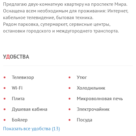
Предлагаю двух-комнатную квартиру на проспекте Мира.
Оснащена всем необходимым для проживания: Интернет,
кабельное телевидение, бытовая техника.
Рядом парковка, супермаркет, сервисные центры,
остановки городского и междугороднего транспорта.
Желательно бронирование.
Выдаю отчетные документы.
Звоните!
У
Д
ОБСТВА
Есть различные варианты.
Договоримся!
Телевизор
Утюг
Wi-Fi
Холодильник
Плита
Микроволновая печь
Душевая кабина
Электрочайник
Бойлер
Посуда
Показать все удобства (13)