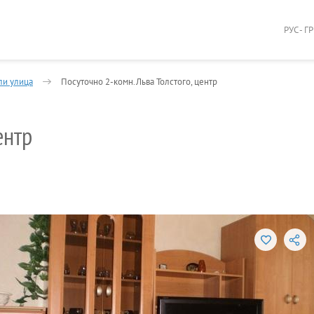
РУС - Г
ли улица
Посуточно 2-комн.Льва Толстого, центр
ентр