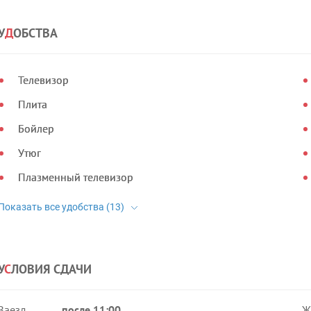
У
Д
ОБСТВА
Телевизор
Плита
Бойлер
Утюг
Плазменный телевизор
У
С
ЛОВИЯ СДАЧИ
Заезд
после 11:00
Ж