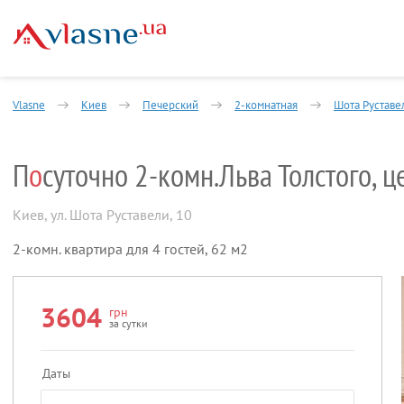
Vlasne
Киев
Печерский
2-комнатная
Шота Руставе
П
о
суточно 2-комн.Льва Толстого, ц
Киев
,
ул. Шота Руставели, 10
2-комн. квартира для 4 гостей, 62 м2
3604
грн
за сутки
Даты