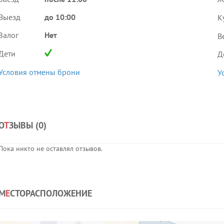
Выезд
до 10:00
К
Залог
Нет
В
Дети
Д
Условия отмены брони
У
О
Т
ЗЫВЫ (
0
)
Пока никто не оставлял отзывов.
М
Е
СТОРАСПОЛОЖЕНИЕ