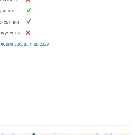
урение
ечеринки
окументы
словия заезда и выезда