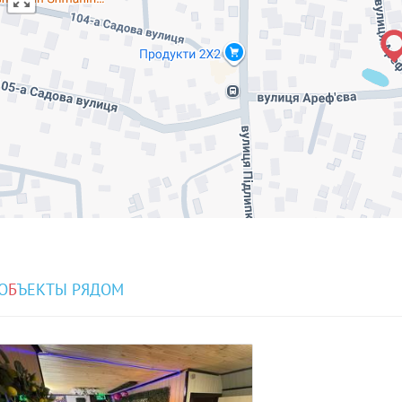
О
Б
ЪЕКТЫ РЯДОМ