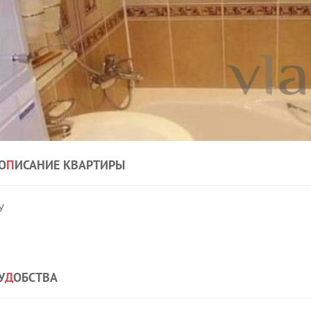
О
П
ИСАНИЕ КВАРТИРЫ
У
У
Д
ОБСТВА