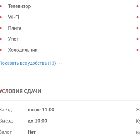
Телевизор
Wi-Fi
Плита
Утюг
Холодильник
У
С
ЛОВИЯ СДАЧИ
Заезд
после 11:00
Ж
Выезд
до 10:00
К
Залог
Нет
В