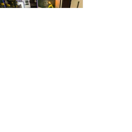
г.Киев, 51 Садовая, участок 1
Дом посуточно
Дом
11 гостей
4 комнаты
6000
за сутки
грн
Находится в 0.81 км от текущего объекта