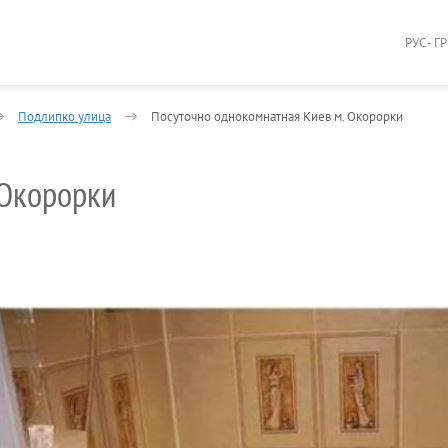
РУС - Г
Подлипко улица
Посуточно однокомнатная Киев м. Окорорки
 Окорорки