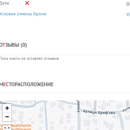
Дети
Д
Условия отмены брони
У
О
Т
ЗЫВЫ (
0
)
Пока никто не оставлял отзывов.
М
Е
СТОРАСПОЛОЖЕНИЕ
+
−