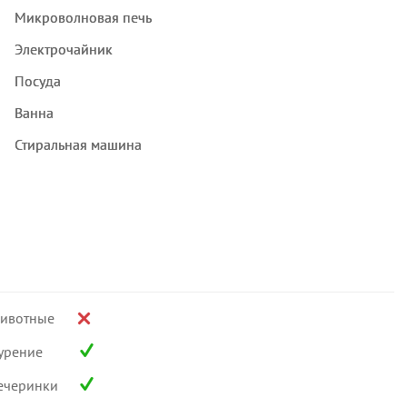
Микроволновая печь
Электрочайник
Посуда
Ванна
Стиральная машина
ивотные
урение
ечеринки