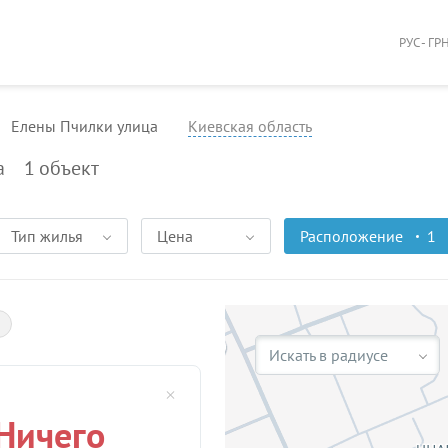
РУС - ГР
Елены Пчилки улица
Киевская область
а
1
объект
Тип жилья
Цена
Расположение
1
Искать в радиусе
Ничего