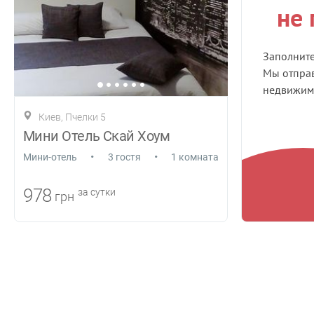
не
Заполнит
Мы отправ
недвижимо
Киев, Пчелки 5
Мини Отель Скай Хоум
•
•
Мини-отель
3 гостя
1 комната
978
за сутки
грн