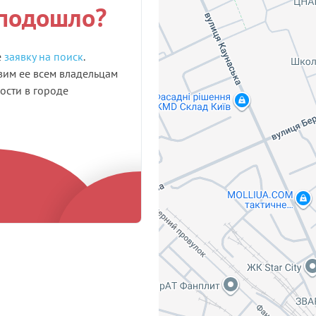
 подошло?
е
заявку на поиск
.
им ее всем владельцам
сти в городе