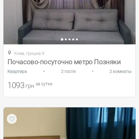
Киев, гришка 9
Почасово-посуточно метро Позняки
•
•
Квартира
2 гостя
2 комнаты
1093
за сутки
грн