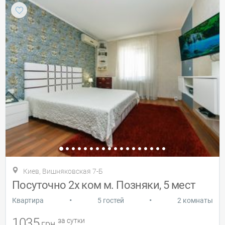
Киев, Вишняковская 7-Б
Посуточно 2х ком м. Позняки, 5 мест
•
•
Квартира
5 гостей
2 комнаты
1035
за сутки
грн