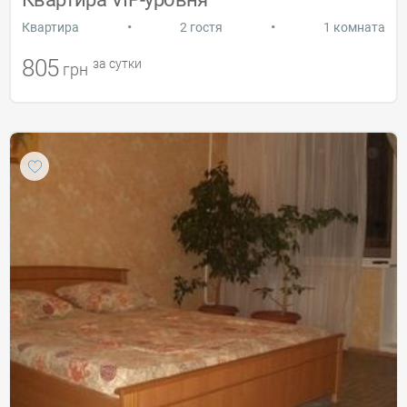
•
•
Квартира
2 гостя
1 комната
805
за сутки
грн