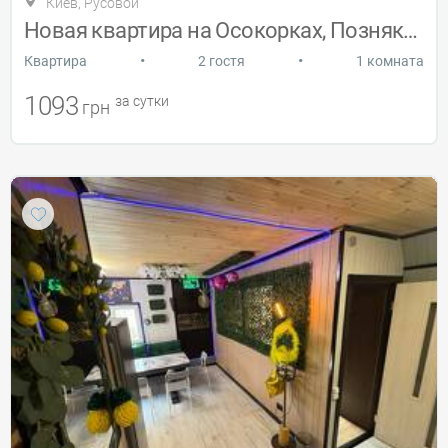
Киев, Русовой
Новая квартира на Осокорках, Позняках
•
•
Квартира
2 гостя
1 комната
1093
за сутки
грн