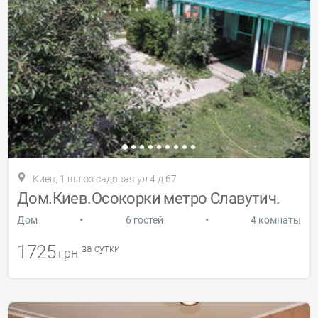
Киев, 1 шлюз садовая ул 4 д 67
Дом.Киев.Осокорки метро Славутич.
•
•
Дом
6 гостей
4 комнаты
1725
за сутки
грн