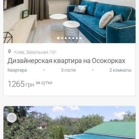
Киев, Завальная 10г
Дизайнерская квартира на Осокорках
•
•
Квартира
3 гостя
2 комнаты
1265
за сутки
грн