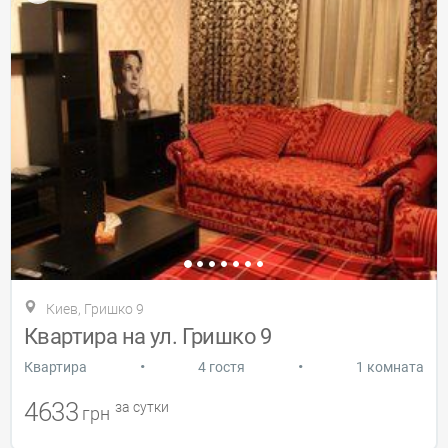
Киев, Гришко 9
Квартира на ул. Гришко 9
•
•
Квартира
4 гостя
1 комната
4633
за сутки
грн