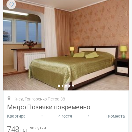
Киев, Григоренко Петра 38
Метро Позняки повременно
•
•
Квартира
4 гостя
1 комната
748
за сутки
грн