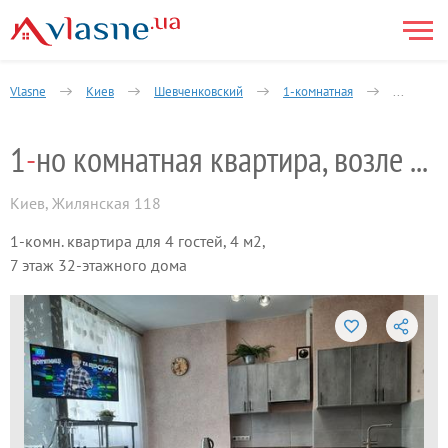
Vlasne
Киев
Шевченковский
1-комнатная
1-но комн
1
-
но комнатная квартира, возле метро
Киев
,
Жилянская 118
1-комн. квартира для 4 гостей, 4 м2,
7 этаж 32-этажного дома