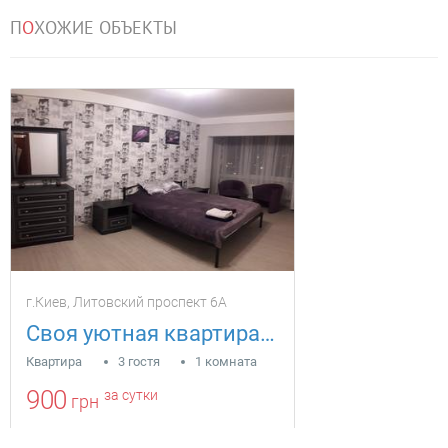
П
О
ХОЖИЕ ОБЪЕКТЫ
г.Киев, Литовский проспект 6А
Своя уютная квартира Литовский пр.6А
Квартира
3 гостя
1 комната
900
за сутки
грн
Находится в 9.51 км от текущего объекта