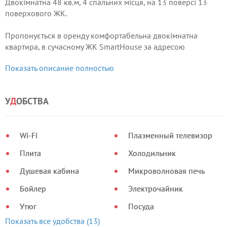
Двокімнатна 48 кв.м, 4 спальних місця, на 13 поверсі 13
поверхового ЖК.
Пропонується в оренду комфортабельна двокімнатна
квартира, в сучасному ЖК SmartHouse за адресою
Машинобудівна 41, у Солом'янському районі.
Показать описание полностью
На території комплексу є: парковка, 2 супермаркети,
піцерія, суші бар, затишні кафе.
У
Д
ОБСТВА
Wi-Fi
Плазменный телевизор
Плита
Холодильник
Душевая кабина
Микроволновая печь
Бойлер
Электрочайник
Утюг
Посуда
Показать все удобства (13)