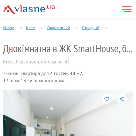
Vlasne
Киев
Соломенский
Отрадный
2-комнатная
Д
в
окімнатна в ЖК SmartHouse, біля метро.
Киев
,
Машиностроительная, 41
2-комн. квартира для 4 гостей, 48 м2,
13 этаж 13-ти этажного дома