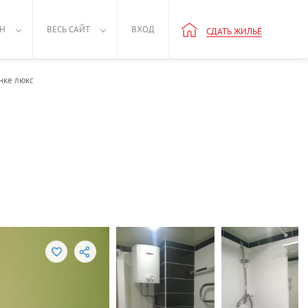
РН
ВЕСЬ САЙТ
ВХОД
СДАТЬ ЖИЛЬЁ
нке люкс