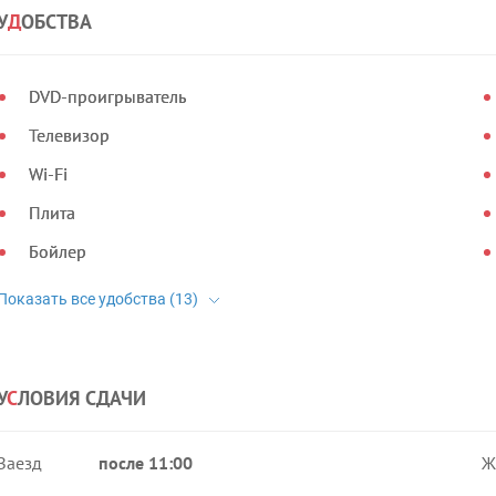
У
Д
ОБСТВА
DVD-проигрыватель
Телевизор
Wi-Fi
Плита
Бойлер
У
С
ЛОВИЯ СДАЧИ
Заезд
после 11:00
Ж