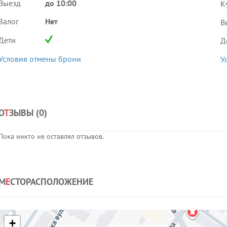
Выезд
до 10:00
К
Залог
Нет
В
Дети
Д
Условия отмены брони
У
О
Т
ЗЫВЫ (
0
)
Пока никто не оставлял отзывов.
М
Е
СТОРАСПОЛОЖЕНИЕ
+