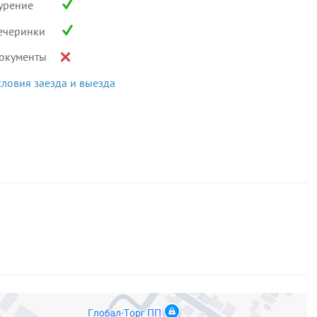
урение
ечеринки
окументы
словия заезда и выезда