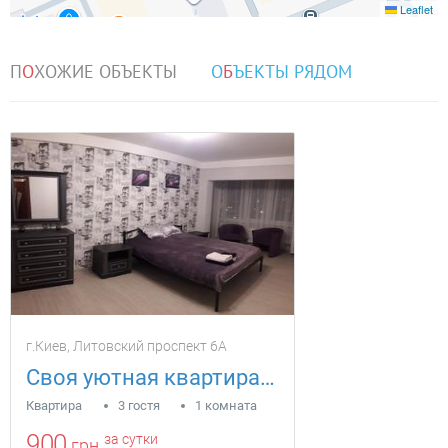
Leaflet
П
О
ХОЖИЕ ОБЪЕКТЫ
О
Б
ЪЕКТЫ РЯДОМ
г.Киев, Литовский проспект 6А
Своя уютная квартира Литовский пр.6А
Квартира
3 гостя
1 комната
900
за сутки
грн