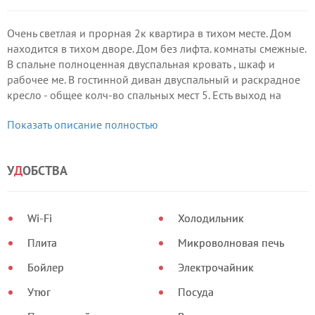
Очень светлая и прорная 2к квартира в тихом месте. Дом
находится в тихом дворе. Дом без лифта. комнаты смежные.
В спальне полноценная двуспальная кровать , шкаф и
рабочее ме. В гостинной диван двуспальный и раскрадное
кресло - общее колч-во спальных мест 5. Есть выход на
балкон. На кухне вся необходимая новая бытовая техника
Показать описание полностью
и приборы для полноценного приготовления пищи.
У
Д
ОБСТВА
Wi-Fi
Холодильник
Плита
Микроволновая печь
Бойлер
Электрочайник
Утюг
Посуда