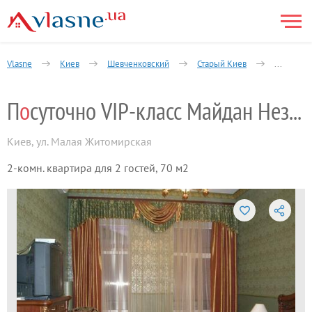
Vlasne
Киев
Шевченковский
Старый Киев
2-комнат
П
о
суточно VIP-класс Майдан Незалежности
Киев
,
ул. Малая Житомирская
2-комн. квартира для 2 гостей, 70 м2