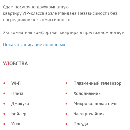
Сдам посуточно двухкомнатную
квартиру VIP-класса возле Майдана Независимости без
посредников без комиссионных
2-х комнатная комфортная квартира в престижном доме, в
центре столицы, рядом с метро Майдан Независимости. В
Показать описание полностью
трех минутах ходьбы - ТЦ «Глобус», множество различных
магазинов, ресторанов, кафе и бизнес-центров.
У
Д
ОБСТВА
Wi-Fi
Плазменный телевизор
Плита
Холодильник
Джакузи
Микроволновая печь
Бойлер
Электрочайник
Утюг
Посуда