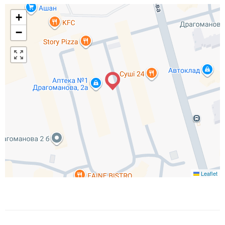
+
−
Leaflet