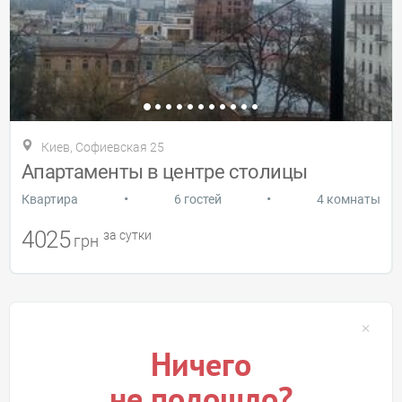
Киев, Софиевская 25
Апартаменты в центре столицы
•
•
Квартира
6 гостей
4 комнаты
4025
за сутки
грн
Ничего
не подошло?