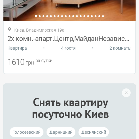
Киев, Владимирская 19а
2х комн.-апарт.Центр,МайданНезависимости
•
•
Квартира
4 гостя
2 комнаты
1610
за сутки
грн
Снять квартиру
посуточно Киев
Голосеевский
Дарницкий
Деснянский