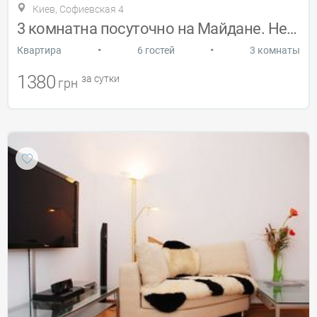
Киев, Софиевская 4
3 комнатна посуточно на Майдане. Недорог
•
•
Квартира
6 гостей
3 комнаты
1380
за сутки
грн