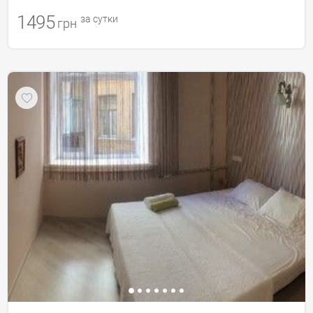
1495
за сутки
грн