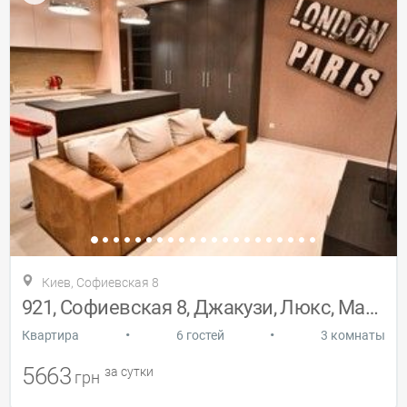
Киев, Софиевская 8
921, Софиевская 8, Джакузи, Люкс, Майдан
•
•
Квартира
6 гостей
3 комнаты
5663
за сутки
грн