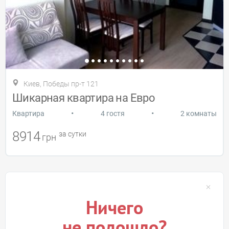
Киев, Победы пр-т 121
Шикарная квартира на Евро
•
•
Квартира
4 гостя
2 комнаты
8914
за сутки
грн
Ничего
не подошло?