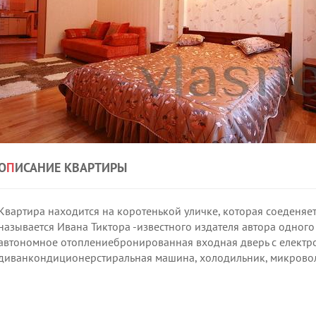
О
П
ИСАНИЕ КВАРТИРЫ
Квартира находится на коротенькой уличке, которая соеденяе
называется Ивана Тиктора -известного издателя автора одног
автономное отоплениебронированная входная дверь с електро
диванкондиционерстиральная машина, холодильник, микровол