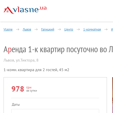
Vlasne
Львов
Галицкий
Центр
1-комнатная
И
А
р
енда 1-к квартир посуточно во 
Львов
,
ул.Тиктора, 8
1-комн. квартира для 2 гостей, 45 м2
978
грн
за сутки
Даты