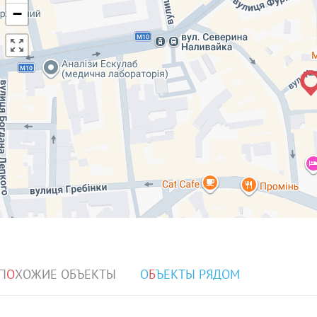
−
П
О
ХОЖИЕ ОБЪЕКТЫ
О
Б
ЪЕКТЫ РЯДОМ