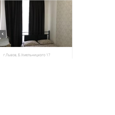
г.Львов, Б.Хмельницкого 17
Сдадим квартиру в центре города
Квартира
2 гостя
1 комната
800
за сутки
грн
Находится в 0.49 км от текущего объекта