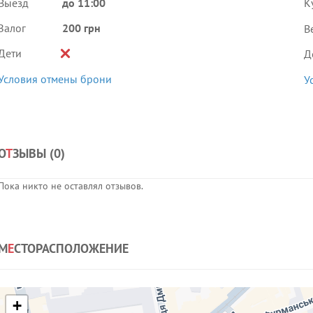
Выезд
до 11:00
К
Залог
200 грн
В
Дети
Д
Условия отмены брони
У
О
Т
ЗЫВЫ (
0
)
Пока никто не оставлял отзывов.
М
Е
СТОРАСПОЛОЖЕНИЕ
+