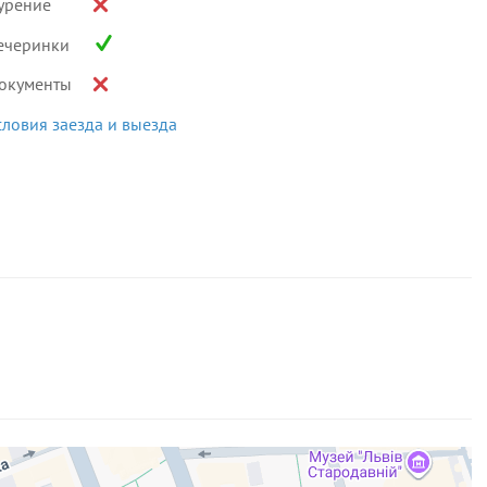
урение
ечеринки
окументы
словия заезда и выезда