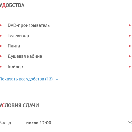
У
Д
ОБСТВА
DVD-проигрыватель
Телевизор
Плита
Душевая кабина
Бойлер
У
С
ЛОВИЯ СДАЧИ
Заезд
после 12:00
Ж