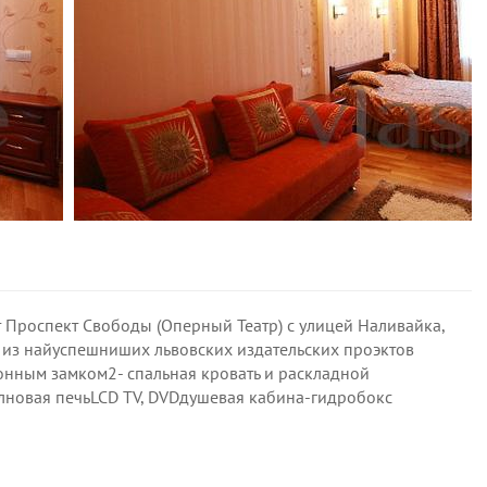
т Проспект Свободы (Оперный Театр) с улицей Наливайка,
о из найуспешниших львовских издательских проэктов
нным замком2- спальная кровать и раскладной
новая печьLCD TV, DVDдушевая кабина-гидробокс