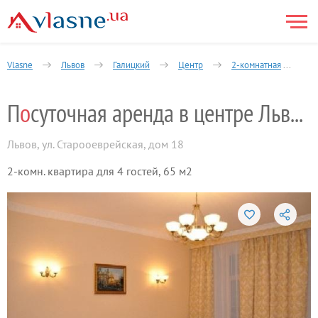
Vlasne
Львов
Галицкий
Центр
2-комнатная
Б
П
о
суточная аренда в центре Львова
Львов
,
ул. Старооеврейская, дом 18
2-комн. квартира для 4 гостей, 65 м2