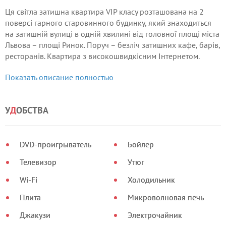
Ця світла затишна квартира VIP класу розташована на 2
поверсі гарного старовинного будинку, який знаходиться
на затишній вулиці в одній хвилині від головної площі міста
Львова – площі Ринок. Поруч – безліч затишних кафе, барів,
ресторанів. Квартира з високошвидкісним Інтернетом.
Показать описание полностью
Опис кімнат:
В сонячній спальній кімнаті розташоване двоспальне ліжко
з ортопедичним матрацом, який забезпечить Вам здоровий
У
Д
ОБСТВА
сон.
DVD-проигрыватель
Бойлер
Телевизор
Утюг
Wi-Fi
Холодильник
Плита
Микроволновая печь
Джакузи
Электрочайник