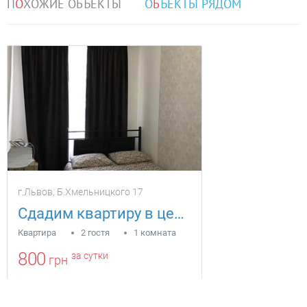
П
О
ХОЖИЕ ОБЪЕКТЫ
О
Б
ЪЕКТЫ РЯДОМ
г.Львов, Б.Хмельницкого 17
Сдадим квартиру в центре города
Квартира
2 гостя
1 комната
800
за сутки
грн
Находится в 0.48 км от текущего объекта