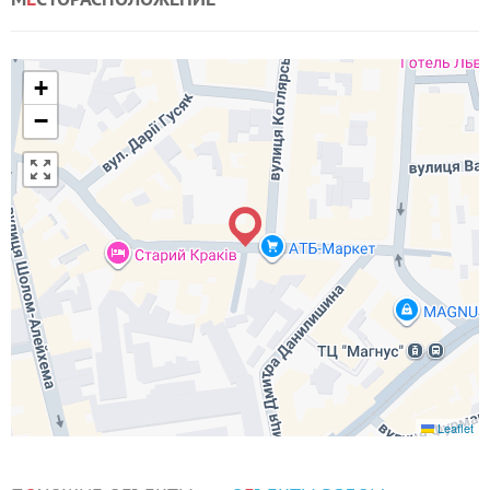
+
−
Leaflet