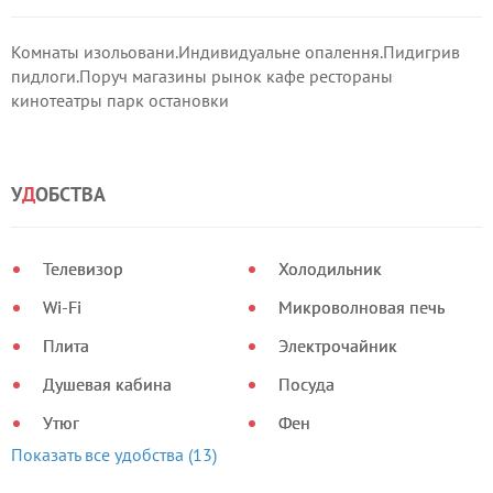
Комнаты изольовани.Индивидуальне опалення.Пидигрив
пидлоги.Поруч магазины рынок кафе рестораны
кинотеатры парк остановки
У
Д
ОБСТВА
Телевизор
Холодильник
Wi-Fi
Микроволновая печь
Плита
Электрочайник
Душевая кабина
Посуда
Утюг
Фен
Показать все удобства (13)