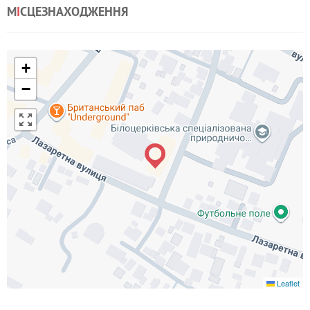
М
І
СЦЕЗНАХОДЖЕННЯ
+
−
Leaflet