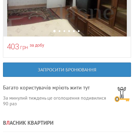
403
за добу
грн
ЗАПРОСИТИ БРОНЮВАННЯ
Багато користувачів мріють жити тут
За минулий тиждень це оголошення подивилися
90
раз
В
Л
АСНИК КВАРТИРИ