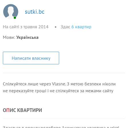
sutki.bc
На сайті з травня 2014
Здає
6
квартир
Мови:
Українська
Написати власнику
Спілкуйтеся лише через Vlasne. З метою безпеки ніколи
не переказуйте гроші і не спілкуйтеся за межами сайту
О
П
ИС КВАРТИРИ
Здається в оренду подобово 1комнатная квартира в місті