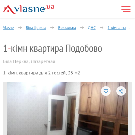
Vlasne
Біла Церква
Вокзальна
ДНС
1-кімнатна
1
-
кімн квартира Подобово
Біла Церква
,
Лазаретная
1-кімн. квартира для 2 гостей, 35 м2