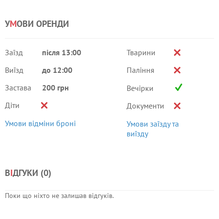
У
М
ОВИ ОРЕНДИ
Заїзд
після 13:00
Тварини
Виїзд
до 12:00
Паління
Застава
200 грн
Вечірки
Діти
Документи
Умови відміни броні
Умови заїзду та
виїзду
В
І
ДГУКИ (
0
)
Поки що ніхто не залишав відгуків.