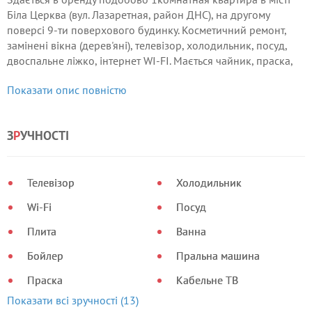
Біла Церква (вул. Лазаретная, район ДНС), на другому
поверсі 9-ти поверхового будинку. Косметичний ремонт,
замінені вікна (дерев'яні), телевізор, холодильник, посуд,
двоспальне ліжко, інтернет WI-FI. Мається чайник, праска,
чиста постіль та рушники, гаряча вода.
Показати опис повністю
З
Р
УЧНОСТІ
Телевізор
Холодильник
Wi-Fi
Посуд
Плита
Ванна
Бойлер
Пральна машина
Праска
Кабельне ТВ
Показати всі зручності (13)