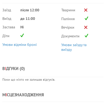
Заїзд
після 12:00
Тварини
Виїзд
до 11:00
Паління
Застава
Ні
Вечірки
Діти
Документи
Умови відміни броні
Умови заїзду та
виїзду
В
І
ДГУКИ (
0
)
Поки що ніхто не залишав відгуків.
М
І
СЦЕЗНАХОДЖЕННЯ