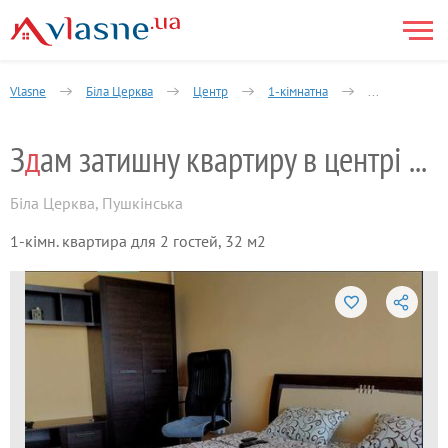
Vlasne
Біла Церква
Центр
1-кімнатна
Лермонтова в
З
д
ам затишну квартиру в центрі міста
Біла Церква
,
Пушкінська
1-кімн. квартира для 2 гостей, 32 м2