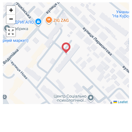
+
−
Leaflet