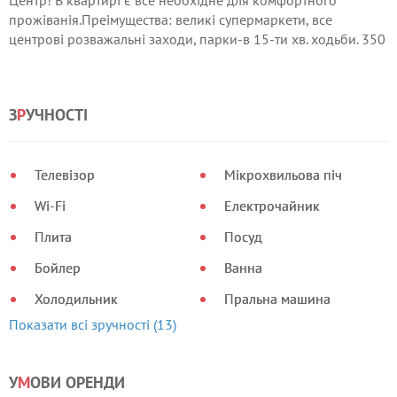
Центр! В квартирі є все необхідне для комфортного
прожіванія.Преімущества: великі супермаркети, все
центрові розважальні заходи, парки-в 15-ти хв. ходьби. 350
грн / добу
З
Р
УЧНОСТІ
Телевізор
Мікрохвильова піч
Wi-Fi
Електрочайник
Плита
Посуд
Бойлер
Ванна
Холодильник
Пральна машина
Показати всі зручності (13)
У
М
ОВИ ОРЕНДИ