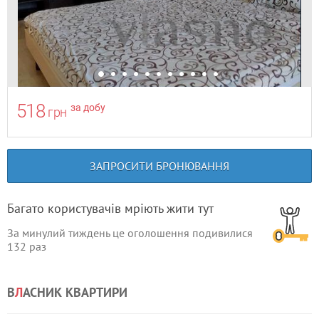
518
за добу
грн
ЗАПРОСИТИ БРОНЮВАННЯ
Багато користувачів мріють жити тут
За минулий тиждень це оголошення подивилися
132
раз
В
Л
АСНИК КВАРТИРИ