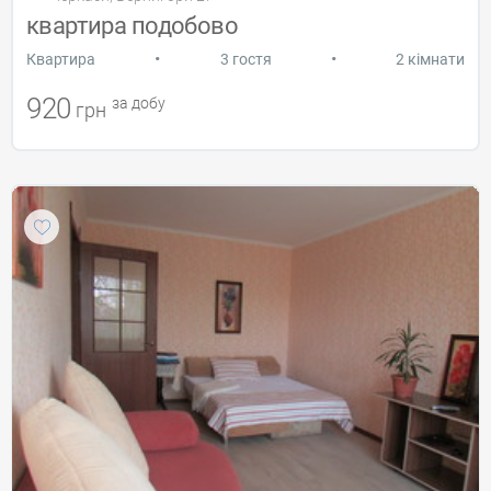
квартира подобово
•
•
Квартира
3 гостя
2 кімнати
920
за добу
грн