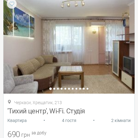
Черкаси, Хрещатик, 213
'Тихий центр', Wi-Fi. Студія
•
•
Квартира
4 гостя
2 кімнати
690
за добу
грн