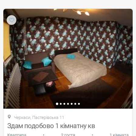
Черкаси, Пастерівська 11
Здам подобово 1 кімнатну кв
•
•
Квартира
2 гостя
1 кімната