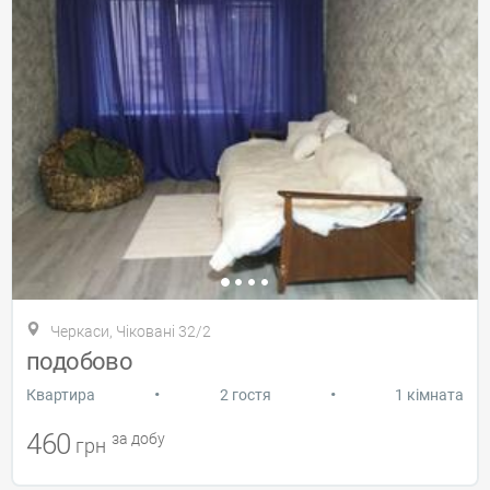
Черкаси, Чіковані 32/2
подобово
•
•
Квартира
2 гостя
1 кімната
460
за добу
грн