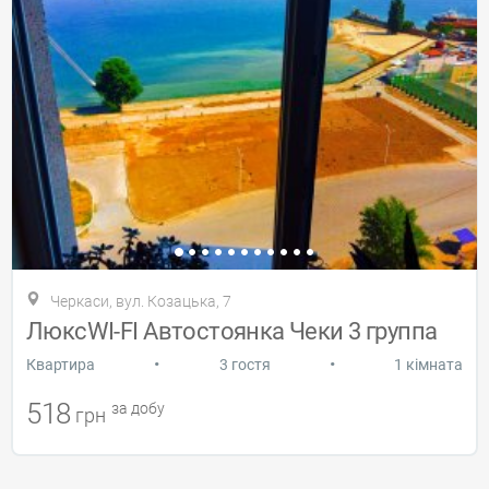
Черкаси, вул. Козацька, 7
ЛюксWI-FI Автостоянка Чеки 3 группа
•
•
Квартира
3 гостя
1 кімната
518
за добу
грн