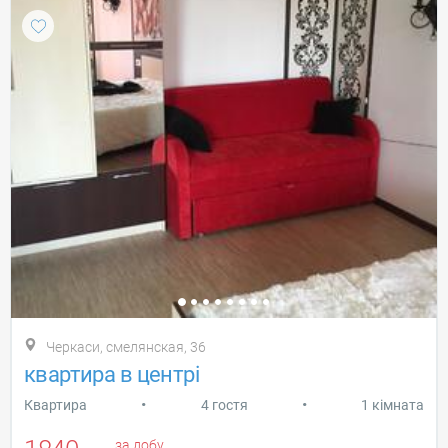
Черкаси, смелянская, 36
квартира в центрі
•
•
Квартира
4 гостя
1 кімната
за добу