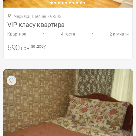
Черкаси, Шевченка -305
VIP класу квартира
•
•
Квартира
4 гостя
2 кімнати
690
за добу
грн