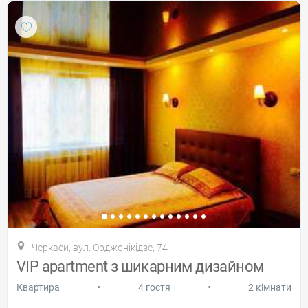
Черкаси, вул. Орджонікідзе, 74
VIP apartment з шикарним дизайном
•
•
Квартира
4 гостя
2 кімнати