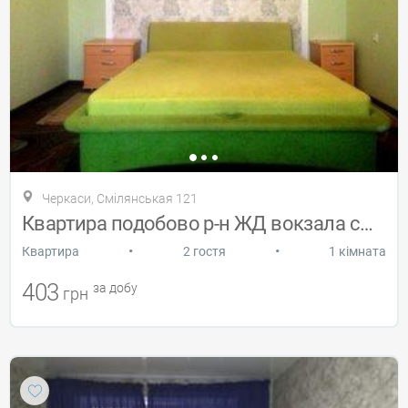
Черкаси, Смілянськая 121
Квартира подобово р-н ЖД вокзала cWi-Fi
•
•
Квартира
2 гостя
1 кімната
403
за добу
грн