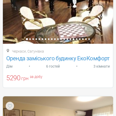
Черкаси, Сагунівка
Оренда заміського будинку ЕкоКомфорт
•
•
Дiм
6 гостей
3 кімнати
5290
за добу
грн