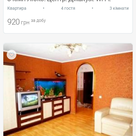
•
•
Квартира
4 гостя
3 кімнати
920
за добу
грн