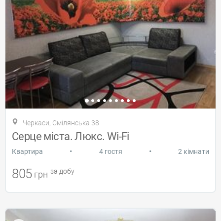
Черкаси, Смілянська 38
Серце міста. Люкс. Wi-Fi
•
•
Квартира
4 гостя
2 кімнати
805
за добу
грн