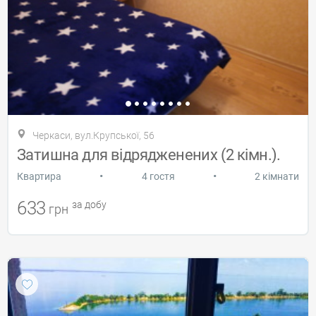
Черкаси, вул.Крупської, 56
Затишна для відрядженених (2 кімн.).
•
•
Квартира
4 гостя
2 кімнати
633
за добу
грн