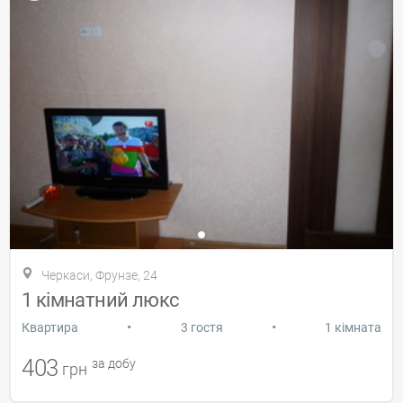
Черкаси, Фрунзе, 24
1 кімнатний люкс
•
•
Квартира
3 гостя
1 кімната
403
за добу
грн