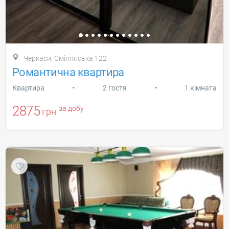
Черкаси, Смілянська 122
Романтична квартира
•
•
Квартира
2 гостя
1 кімната
2875
за добу
грн