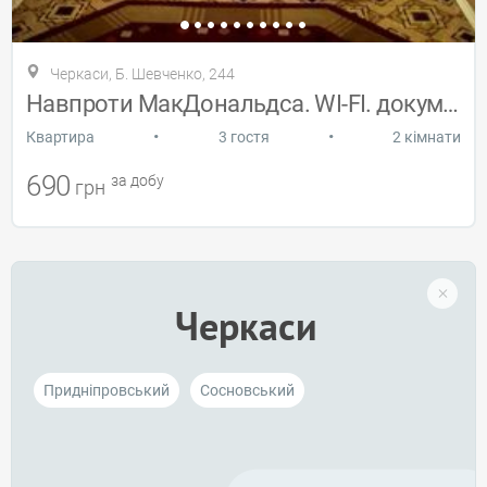
Черкаси, Б. Шевченко, 244
Навпроти МакДональдса. WI-FI. документи
•
•
Квартира
3 гостя
2 кімнати
690
за добу
грн
Черкаси
Придніпровський
Сосновський