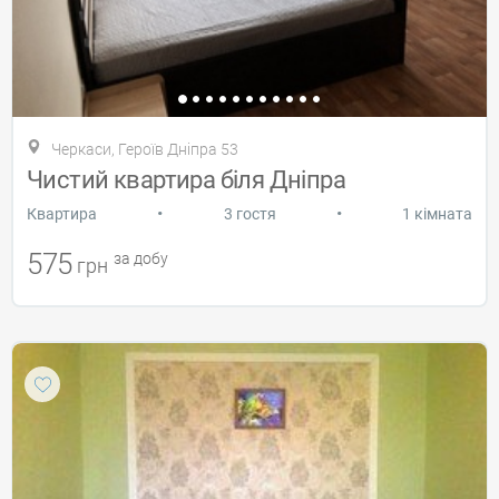
Черкаси, Героїв Дніпра 53
Чистий квартира біля Дніпра
•
•
Квартира
3 гостя
1 кімната
575
за добу
грн