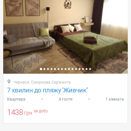
Черкаси, Смирнова Сержанта
7 хвилин до пляжу 'Живчик"
•
•
Квартира
4 гостя
1 кімната
1438
за добу
грн