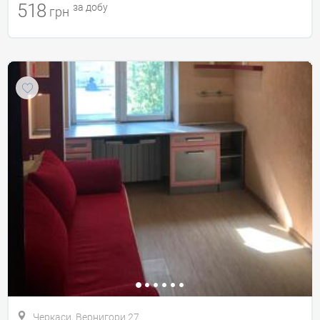
518
за добу
грн
Черкаси, Вернигори 27