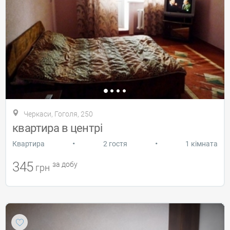
Черкаси, Гоголя, 250
квартира в центрі
•
•
Квартира
2 гостя
1 кімната
345
за добу
грн