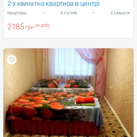
2-х кімнатна квартира в центрі
•
•
Квартира
6 гостей
2 кімнати
2185
за добу
грн