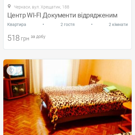
Черкаси, вул. Хрещатик, 188
Центр WI-FI Документи відрядженим
•
•
Квартира
2 гостя
2 кімнати
518
за добу
грн