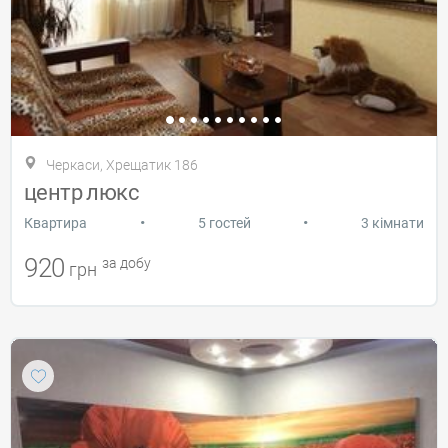
Черкаси, Хрещатик 186
центр люкс
•
•
Квартира
5 гостей
3 кімнати
920
за добу
грн