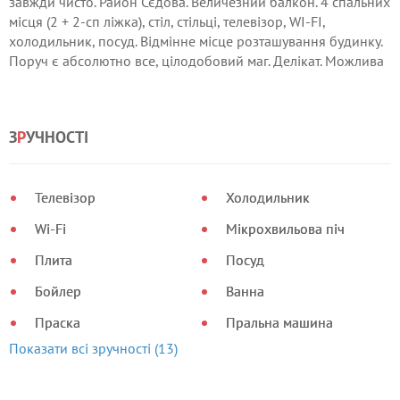
завжди чисто. Район Сєдова. Величезний балкон. 4 спальних
місця (2 + 2-сп ліжка), стіл, стільці, телевізор, WI-FI,
холодильник, посуд. Відмінне місце розташування будинку.
Поруч є абсолютно все, цілодобовий маг. Делікат. Можлива
знижка при оренді від 2-х днів.
З
Р
УЧНОСТІ
Телевізор
Холодильник
Wi-Fi
Мікрохвильова піч
Плита
Посуд
Бойлер
Ванна
Праска
Пральна машина
Показати всі зручності (13)