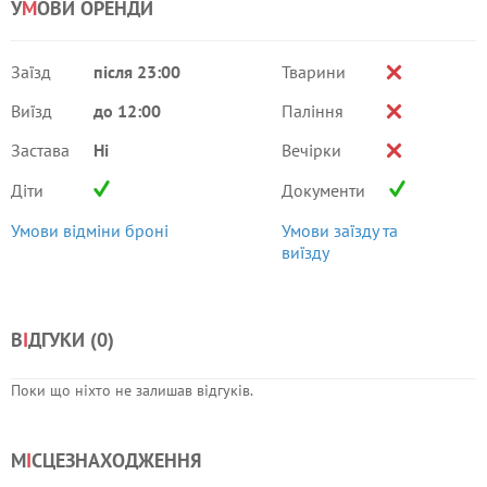
У
М
ОВИ ОРЕНДИ
Заїзд
після 23:00
Тварини
Виїзд
до 12:00
Паління
Застава
Ні
Вечірки
Діти
Документи
Умови відміни броні
Умови заїзду та
виїзду
В
І
ДГУКИ (
0
)
Поки що ніхто не залишав відгуків.
М
І
СЦЕЗНАХОДЖЕННЯ