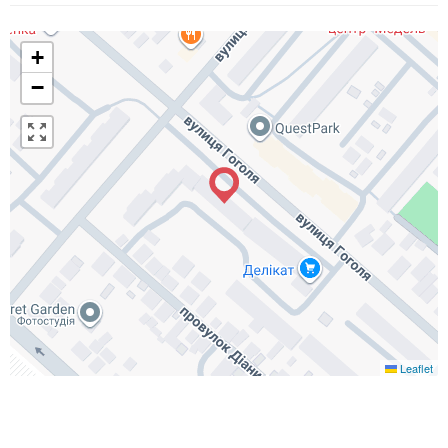
+
−
Leaflet