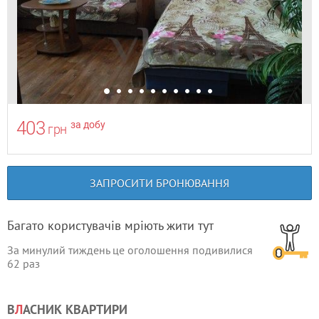
403
за добу
грн
ЗАПРОСИТИ БРОНЮВАННЯ
Багато користувачів мріють жити тут
За минулий тиждень це оголошення подивилися
62
раз
В
Л
АСНИК КВАРТИРИ