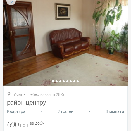
Умань, Небесної сотні 28-б
район центру
•
•
Квартира
7 гостей
3 кімнати
690
за добу
грн