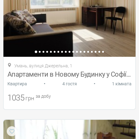
Умань, вулиця Джерельна, 1
Апартаменти в Новому Будинку у Софіївки
•
•
Квартира
4 гостя
1 кімната
1035
за добу
грн