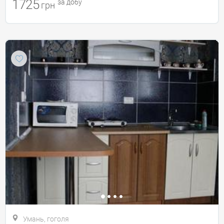
1725
за добу
грн
Умань, гоголя