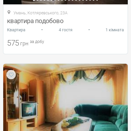
Умань, Котляревського, 23А
квартира подобово
•
•
Квартира
4 гостя
1 кімната
575
за добу
грн