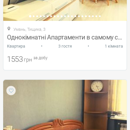
Умань, Тищика, 3
Однокімнатні Апартаменти в самому серці
•
•
Квартира
3 гостя
1 кімната
1553
за добу
грн