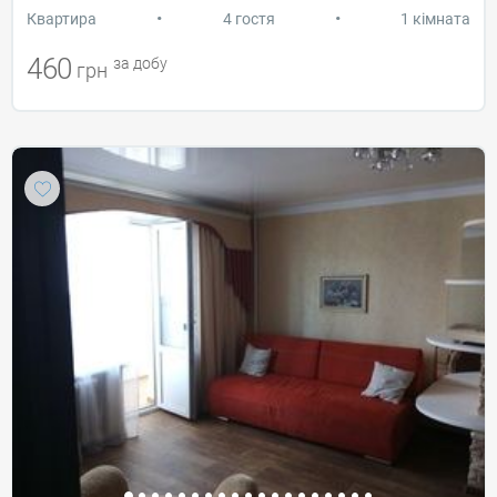
•
•
Квартира
4 гостя
1 кімната
460
за добу
грн