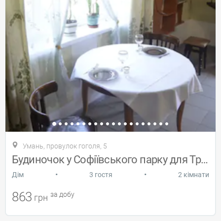
Умань, провулок гоголя, 5
Будиночок у Софіївського парку для Трьох
•
•
Дiм
3 гостя
2 кімнати
863
за добу
грн