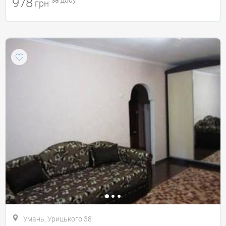
978
за добу
грн
Умань, Урицького 38