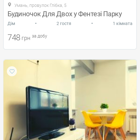
Умань, провулок Глібка, 5
Будиночок Для Двох у Фентезі Парку
•
•
Дiм
2 гостя
1 кімната
748
за добу
грн