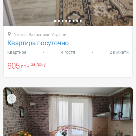
Умань, Захисників України
Квартира посуточно
•
•
Квартира
4 гостя
2 кімнати
805
за добу
грн