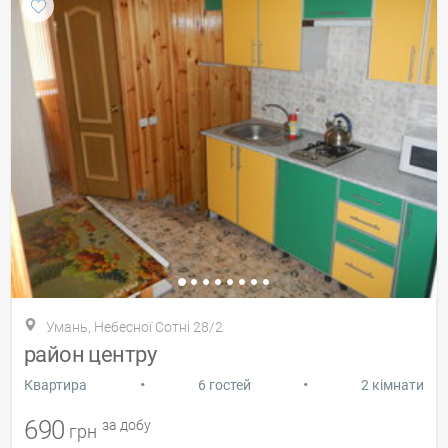
Умань, Небесної Сотні 28/2
район центру
•
•
Квартира
6 гостей
2 кімнати
690
за добу
грн