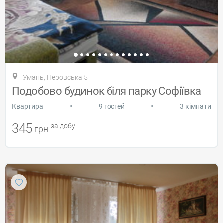
Умань, Перовська 5
Подобово будинок біля парку Софіївка
•
•
Квартира
9 гостей
3 кімнати
345
за добу
грн