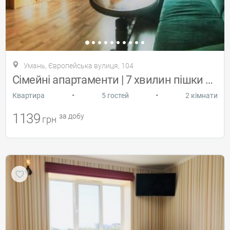
Умань, Європейська вулиця, 104
Сімейні апартаменти | 7 хвилин пішки до
•
•
Квартира
5 гостей
2 кімнати
1139
за добу
грн