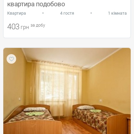
квартира подобово
•
•
Квартира
4 гостя
1 кімната
403
за добу
грн