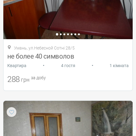
Умань, ул.Небесной Сотні 28/5
не более 40 символов
•
•
Квартира
4 гостя
1 кімната
288
за добу
грн