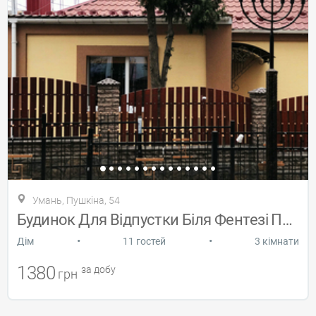
Умань, Пушкіна, 54
Будинок Для Відпустки Біля Фентезі Парку
•
•
Дiм
11 гостей
3 кімнати
1380
за добу
грн