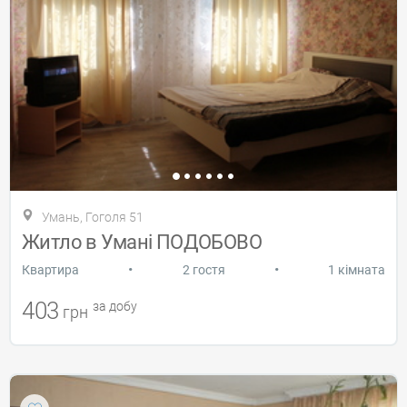
Умань, Гоголя 51
Житло в Умані ПОДОБОВО
•
•
Квартира
2 гостя
1 кімната
403
за добу
грн