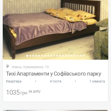
Умань, Крамаренко, 10
Тихі Апартаменти у Софіївського парку
•
•
Квартира
4 гостя
1 кімната
1035
за добу
грн