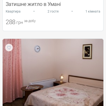
Затишне житло в Умані
•
•
Квартира
2 гостя
1 кімната
288
за добу
грн