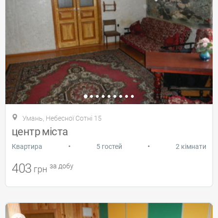
Умань, Небесної Сотні 15
центр міста
•
•
Квартира
5 гостей
2 кімнати
403
за добу
грн