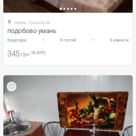
Умань, пушкіна 44
подобово умань
•
•
Квартира
8 гостей
3 кімнати
345
за добу
грн