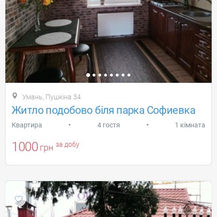
Умань, Пушкіна 34
Житло подобово біля парка Софиевка
•
•
Квартира
4 гостя
1 кімната
1000
за добу
грн