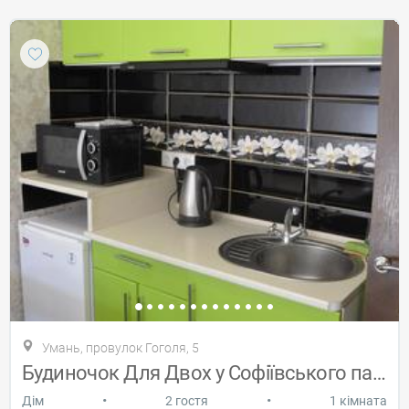
Умань, провулок Гоголя, 5
Будиночок Для Двох у Софіївського парку
•
•
Дiм
2 гостя
1 кімната