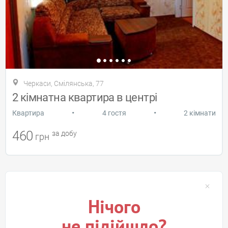
Черкаси, Смілянська, 77
2 кімнатна квартира в центрі
•
•
Квартира
4 гостя
2 кімнати
460
за добу
грн
Нічого
не підійшло?