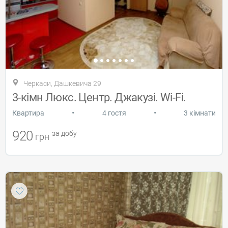
Черкаси, Дашкевича 29
3-кімн Люкс. Центр. Джакузі. Wi-Fi.
•
•
Квартира
4 гостя
3 кімнати
920
за добу
грн