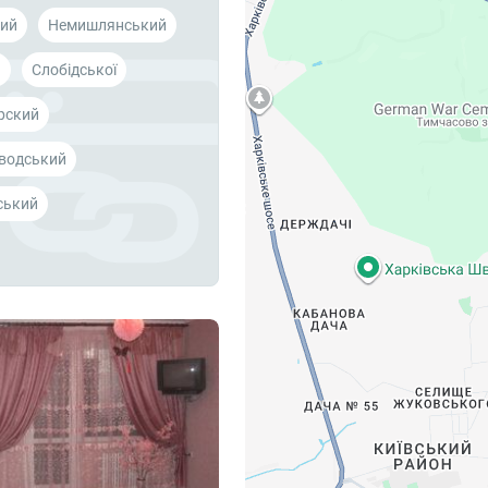
ий
Немишлянський
й
Слобідської
рский
водський
ський