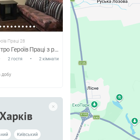
роїв Праці 28
2к біля метро Героїв Праці з ремонтом
•
•
2 гостя
2 кімнати
 добу
Харків
ьний
Київський