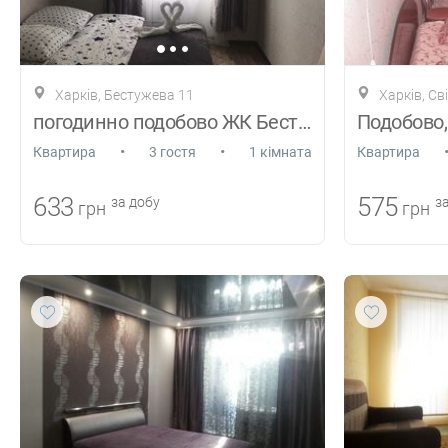
Харків, Бестужева 11
Харків, Св
погодинно подобово ЖК Бестужівські сади
•
•
Квартира
3 гостя
1 кімната
Квартира
633
575
за добу
за
грн
грн