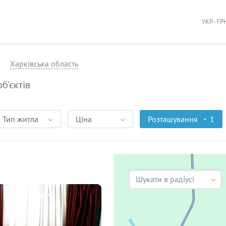
УКР - ГР
Харківська область
об'єктів
Тип житла
Ціна
Розташування
1
Шукати в радіусі