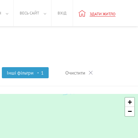
Н
ВЕСЬ САЙТ
ВХІД
ЗДАТИ ЖИТЛО
Інші фільтри
1
Очистити
+
−