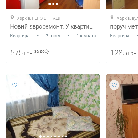
Харків, ГЕРОЇВ ПРАЦІ
Харків, ву
Новий євроремонт. У квартирі є все
поруч метр
•
•
Квартира
2 гостя
1 кімната
Квартира
575
1285
за добу
грн
грн