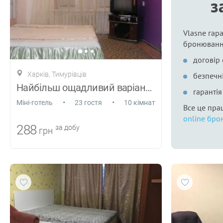
з
Vlasne гара
бронюванн
договір
Харків, Тимурівців
безпечні
Найбільш ощадливий варіант проживання
гаранті
•
•
Міні-готель
23 гостя
10 кімнат
Все це пра
online бро
288
за добу
грн