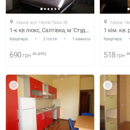
Харків, вул. Героїв Праці 36
Харків, Гв
1-к кв люкс, Салтівка, м 'Студентсь
1 кім. кв. 
•
•
Квартира
2 гостя
1 кімната
Квартира
690
518
за добу
за
грн
грн