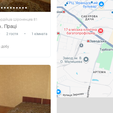
ардійців Шіроненцев 81
р.. Праці
•
•
2 гостя
1 кімната
 добу