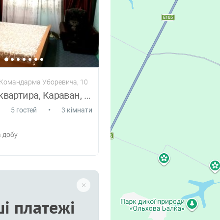
л.Командарма Уборевича, 10
ХОРОША квартира, Караван, Дафі.
•
5 гостей
3 кімнати
 добу
і платежі