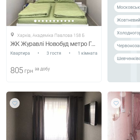
Московськ
Жовтневи
Холодного
Харків, Академіка Павлова 158 Б
ЖК Журавлі Новобуд метро Героїв Праці
Червоноза
•
•
Квартира
3 гостя
1 кімната
Шевченків
805
за добу
грн