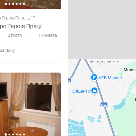
л.Героїв Праці д.17
о 'Героїв Праці'
•
•
2 гостя
1 кімната
за добу