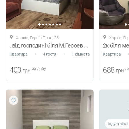
Харків, Героїв Праці 28
Харків, Ге
. від господині біля М.Героев Праці
•
•
Квартира
4 гостя
1 кімната
Квартира
403
688
за добу
за
грн
грн
Індустріал