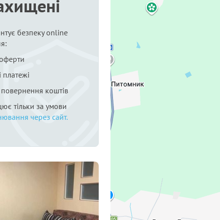
ахищені
нтує безпеку online
я:
 оферти
 платежі
я повернення коштів
цює тільки за умови
нювання через сайт.