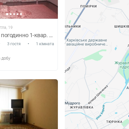
ітла, 19
Подобово, погодинно 1-квар. на Салтівці
•
•
3 гостя
1 кімната
 добу