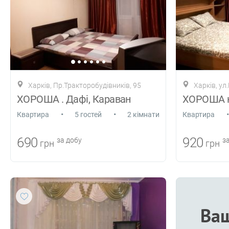
Харків, Пр.Тракторобудівників, 95
Харків, у
ХОРОША . Дафі, Караван
•
•
•
Квартира
5 гостей
2 кімнати
Квартира
690
920
за добу
за
грн
грн
Ваш