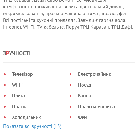
комфортного проживання: велика двоспальний диван,
мікрохвильова піч, пральна машина автомат, праска, фен.
Всі постільні та кухонні приладдя. Завжди є гаряча вода,
інтернет, WI-FI, TV-кабельне. Поруч ТРЦ Караван, ТРЦ Дафі,
Фарм. Академія, ТЦ Барабашово 1 будинок від метро Героїв
Праці. Погодинно 200 грн / 4:00, Подобово 300 грн / добу.
З
Р
УЧНОСТІ
Телевізор
Електрочайник
Wi-Fi
Посуд
Плита
Ванна
Праска
Пральна машина
Холодильник
Фен
Показати всі зручності (13)