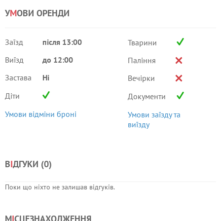
У
М
ОВИ ОРЕНДИ
Заїзд
після 13:00
Тварини
Виїзд
до 12:00
Паління
Застава
Ні
Вечірки
Діти
Документи
Умови відміни броні
Умови заїзду та
виїзду
В
І
ДГУКИ (
0
)
Поки що ніхто не залишав відгуків.
М
І
СЦЕЗНАХОДЖЕННЯ