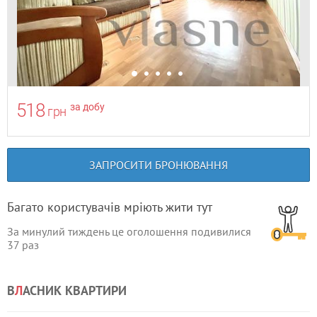
518
за добу
грн
ЗАПРОСИТИ БРОНЮВАННЯ
Багато користувачів мріють жити тут
За минулий тиждень це оголошення подивилися
37
раз
В
Л
АСНИК КВАРТИРИ