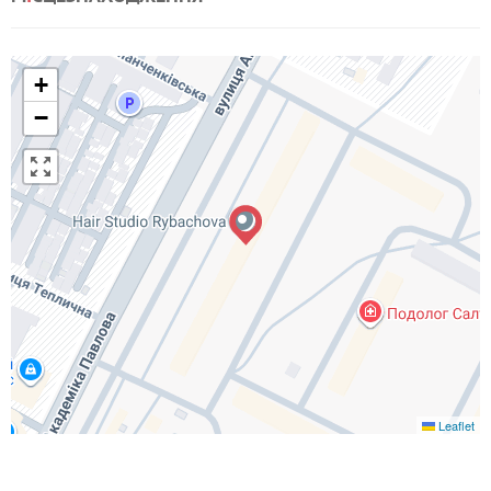
+
−
Leaflet